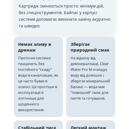
Картридж змінюється просто: мінімум дій,
без спецінструментів. Байпас у корпусі
системи допомагає виконати заміну акуратно
та швидко.
Немає зливу в
Зберігає
дренаж
природний смак
Проточні системи
На відміну від
працюють без
демінералізації, Clear
постійного “скиду”
Water Pro M очищує
води в каналізацію, як
воду від домішок і
це часто буває в
зберігає мінеральний
осмосі. Це простіше в
баланс — вода має
експлуатації й
“повніший” смак для
логічніше для
пиття та готування.
щоденного
використання.
Стабільний тиск
Легкий монтаж