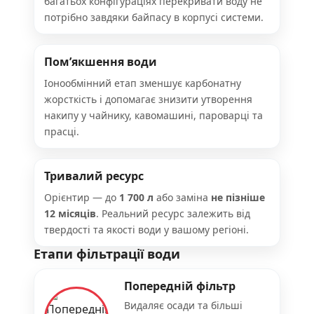
багатьох конфігураціях перекривати воду не
потрібно завдяки байпасу в корпусі системи.
Пом’якшення води
Іонообмінний етап зменшує карбонатну
жорсткість і допомагає знизити утворення
накипу у чайнику, кавомашині, пароварці та
прасці.
Тривалий ресурс
Орієнтир — до
1 700 л
або заміна
не пізніше
12 місяців
. Реальний ресурс залежить від
твердості та якості води у вашому регіоні.
Етапи фільтрації води
Попередній фільтр
Видаляє осади та більші