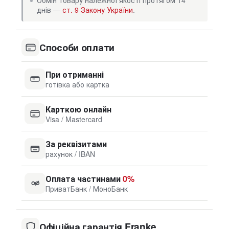
Обмін товару належної якості протягом 14
днів —
ст. 9 Закону України
.
Способи оплати
При отриманні
готівка або картка
Карткою онлайн
Visa / Mastercard
За реквізитами
рахунок / IBAN
Оплата частинами
0%
ПриватБанк / МоноБанк
Офіційна гарантія Franke