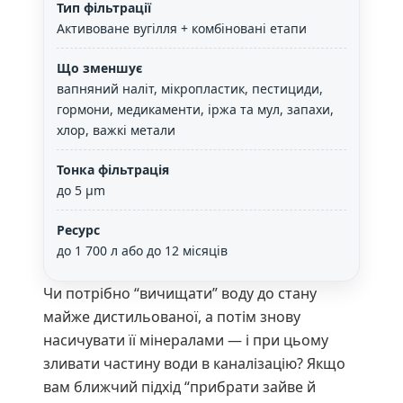
Тип фільтрації
Активоване вугілля + комбіновані етапи
Що зменшує
вапняний наліт, мікропластик, пестициди,
гормони, медикаменти, іржа та мул, запахи,
хлор, важкі метали
Тонка фільтрація
до 5 μm
Ресурс
до 1 700 л або до 12 місяців
Чи потрібно “вичищати” воду до стану
майже дистильованої, а потім знову
насичувати її мінералами — і при цьому
зливати частину води в каналізацію? Якщо
вам ближчий підхід “прибрати зайве й