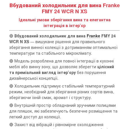
Вбудований холодильник для вина Franke
FMY 24 WCR N XS
Ідеальні умови зберігання вина та елегантна
інтеграція в інтер’єр
🔴
Вбудований холодильник для вина
Franke
FMY 24
WCR N XS
— вишукане рішення для правильного
зберігання винної колекції з дотриманням оптимальної
температури та стабільного мікроклімату.
🔴 Модель розроблена для повної інтеграції в кухонні
меблі або винну зону, що дозволяє зберегти
цілісний
та преміальний вигляд інтер’єру
без порушення
дизайнерської концепції.
🔴 Холодильник підтримує стабільний температурний
режим, необхідний для зберігання різних сортів вина,
зберігаючи їхній смак, аромат і структуру.
🔴 Внутрішній простір обладнаний зручними полицями
для пляшок, які забезпечують безпечне розміщення та
легкий доступ до колекції.
🔴 Захист від вібрацій і рівномірне охолодження