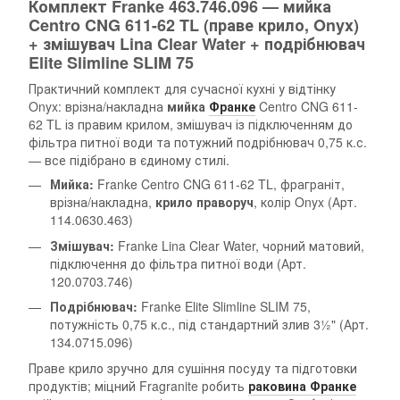
Комплект Franke 463.746.096 — мийка
Centro CNG 611-62 TL (праве крило, Onyx)
+ змішувач Lina Clear Water + подрібнювач
Elite Slimline SLIM 75
Практичний комплект для сучасної кухні у відтінку
Onyx: врізна/накладна
мийка
Франке
Centro CNG 611-
62 TL із правим крилом, змішувач із підключенням до
фільтра питної води та потужний подрібнювач 0,75 к.с.
— все підібрано в єдиному стилі.
Мийка:
Franke Centro CNG 611-62 TL, фраграніт,
врізна/накладна,
крило праворуч
, колір Onyx (Арт.
114.0630.463)
Змішувач:
Franke Lina Clear Water, чорний матовий,
підключення до фільтра питної води (Арт.
120.0703.746)
Подрібнювач:
Franke Elite Slimline SLIM 75,
потужність 0,75 к.с., під стандартний злив 3½" (Арт.
134.0715.096)
Праве крило зручно для сушіння посуду та підготовки
продуктів; міцний Fragranite робить
раковина Франке