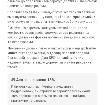
стійкою до подряпин і температур до 280°C, зберігаючи
насичений колір роками.
Подрібнювач SLIM 75 швидко утилізує харчові залишки,
зменшуючи запахи — у поєднанні з цією
франке мийка
ви отримуєте чистішу та гігієнічнішу робочу зону щодня.
Змішувач із окремим контуром питної води додає
комфорту; разом набір формує готове рішення «під
ключ», де
мийки франке
органічно поєднані з технікою
та аксесуарами.
Лаконічний дизайн легко інтегрується в інтер’єр:
franke
мийка
виглядає охайно, а догляд простий завдяки
безпоровій поверхні. Для SEO: ця
мийка franke
—
надійний вибір, а також доречні запити на
раковина
franke
.
🎁 Акція — знижка 15%
Купуючи комплект (мийка + змішувач +
подрібнювач), ви отримуєте гарантовану
знижку
15%
порівняно з окремою покупкою — вигідно,
практично та стильно.