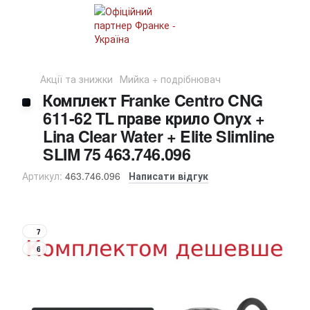
Акції та знижки
Мийка + подрібнювач
Комплект Franke Centro CNG
611-62 TL праве крило Onyx +
Lina Clear Water + Elite Slimline
SLIM 75 463.746.096
Артикул:
463.746.096
Написати відгук
7
6