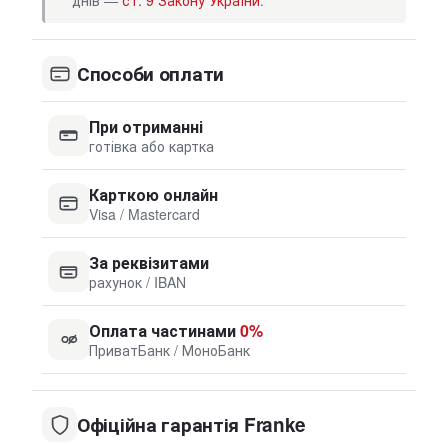
днів —
ст. 9 Закону України
.
Способи оплати
При отриманні
готівка або картка
Карткою онлайн
Visa / Mastercard
За реквізитами
рахунок / IBAN
Оплата частинами
0%
ПриватБанк / МоноБанк
Офіційна гарантія Franke