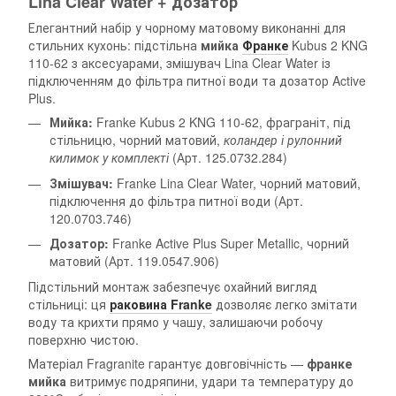
Lina Clear Water + дозатор
Елегантний набір у чорному матовому виконанні для
стильних кухонь: підстільна
мийка
Франке
Kubus 2 KNG
110-62 з аксесуарами, змішувач Lina Clear Water із
підключенням до фільтра питної води та дозатор Active
Plus.
Мийка:
Franke Kubus 2 KNG 110-62, фраграніт, під
стільницю, чорний матовий,
коландер і рулонний
килимок у комплекті
(Арт. 125.0732.284)
Змішувач:
Franke Lina Clear Water, чорний матовий,
підключення до фільтра питної води (Арт.
120.0703.746)
Дозатор:
Franke Active Plus Super Metallic, чорний
матовий (Арт. 119.0547.906)
Підстільний монтаж забезпечує охайний вигляд
стільниці: ця
раковина Franke
дозволяє легко змітати
воду та крихти прямо у чашу, залишаючи робочу
поверхню чистою.
Матеріал Fragranite гарантує довговічність —
франке
мийка
витримує подряпини, удари та температуру до