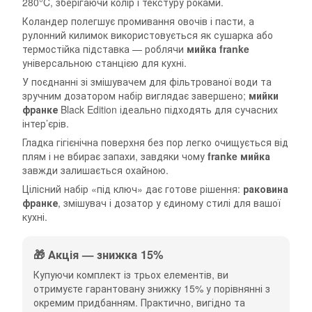
280°C, зберігаючи колір і текстуру роками.
Коландер полегшує промивання овочів і пасти, а
рулонний килимок використовується як сушарка або
термостійка підставка — роблячи
мийка franke
універсальною станцією для кухні.
У поєднанні зі змішувачем для фільтрованої води та
зручним дозатором набір виглядає завершено;
мийки
франке
Black Edition ідеально підходять для сучасних
інтер’єрів.
Гладка гігієнічна поверхня без пор легко очищується від
плям і не вбирає запахи, завдяки чому
franke мийка
завжди залишається охайною.
Цілісний набір «під ключ» дає готове рішення:
раковина
франке
, змішувач і дозатор у єдиному стилі для вашої
кухні.
🎁 Акція — знижка 15%
Купуючи комплект із трьох елементів, ви
отримуєте гарантовану знижку 15% у порівнянні з
окремим придбанням. Практично, вигідно та