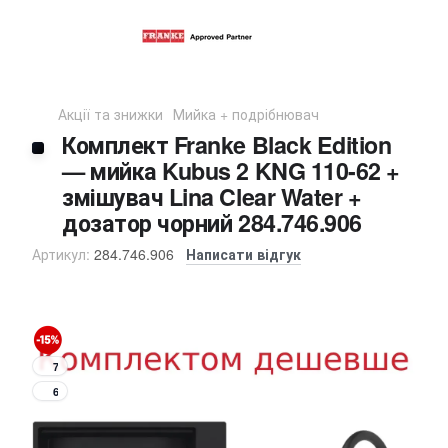
Акції та знижки
Мийка + подрібнювач
Комплект Franke Black Edition
— мийка Kubus 2 KNG 110-62 +
змішувач Lina Clear Water +
дозатор чорний 284.746.906
Артикул:
284.746.906
Написати відгук
7
6