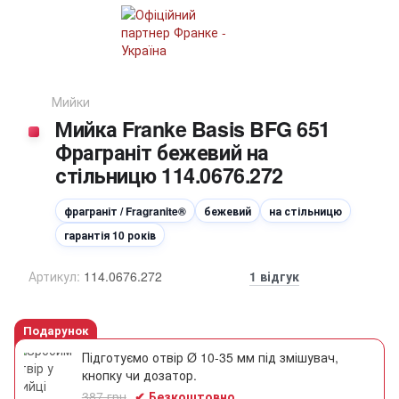
Мийки
Мийка Franke Basis BFG 651
Фраграніт бежевий на
стільницю 114.0676.272
фраграніт / Fragranite®
бежевий
на стільницю
гарантія 10 років
Артикул:
114.0676.272
1 відгук
Подарунок
Підготуємо отвір Ø 10-35 мм під змішувач,
кнопку чи дозатор.
387 грн
✔ Безкоштовно