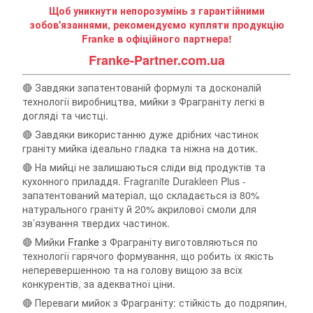
Щоб уникнути непорозумінь з гарантійними
зобов'язаннями, рекомендуємо купляти продукцію
Franke в офіційного партнера!
Franke-Partner.com.ua
🔴 Завдяки запатентованій формулі та досконалій
технології виробництва, мийки з Фраграніту легкі в
догляді та чистці.
🔴 Завдяки використанню дуже дрібних частинок
граніту мийка ідеально гладка та ніжна на дотик.
🔴 На мийці не залишаються сліди від продуктів та
кухонного приладдя. Fragranite Durakleen Plus -
запатентований матеріал, що складається із 80%
натурального граніту й 20% акрилової смоли для
зв’язування твердих частинок.
🔴 Мийки
Franke
з Фраграніту виготовляються по
технології гарячого формування, що робить їх якість
неперевершенною та на голову вищою за всіх
конкурентів, за адекватної ціни.
🔴 Переваги мийок з Фраграніту: стійкість до подряпин,