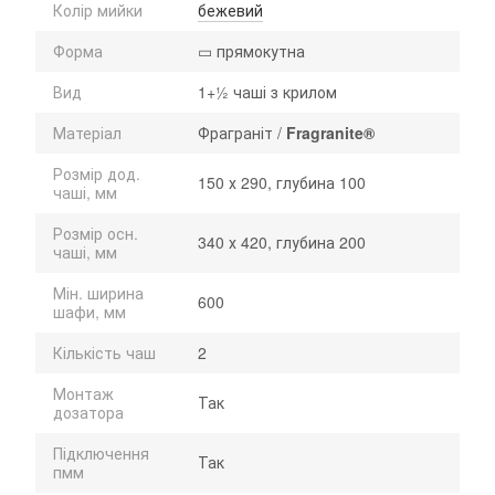
Колір мийки
бежевий
Форма
▭ прямокутна
Вид
1+½ чаші з крилом
Матеріал
Фраграніт /
Fragranite®
Розмір дод.
150 х 290, глубина 100
чаші, мм
Розмір осн.
340 х 420, глубина 200
чаші, мм
Мін. ширина
600
шафи, мм
Кількість чаш
2
Монтаж
Так
дозатора
Підключення
Так
пмм