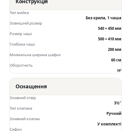
Конструкція
Тип мийки
Без крила, 1 чаша
Зовнішній розмір
540 × 450 мм
Розмір чаші
500 × 410 мм
Глибина чаші
200 мм
Мінімальна ширина шафки
60 см
Оборотність
Ні
Оснащення
Зливний отвір
3½″
Тип клапана
Ручний
Зливний клапан
У комплекті
Сифон