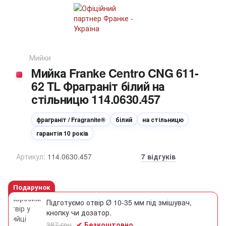
Мийки
Мийка Franke Centro CNG 611-
62 TL Фраграніт білий на
стільницю 114.0630.457
фраграніт / Fragranite®
білий
на стільницю
гарантія 10 років
Артикул:
114.0630.457
7 відгуків
Подарунок
Підготуємо отвір Ø 10-35 мм під змішувач,
кнопку чи дозатор.
387 грн
✔ Безкоштовно