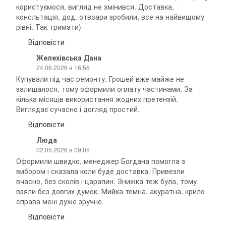
користуємося, вигляд не змінився. Доставка,
консльтація, дод. отвоари зробили, все на найвищому
рівні. Так тримати)
Відповісти
Желехівська Дана
24.06.2026 в 16:56
Купували під час ремонту. Грошей вже майже не
залишалося, тому оформили оплату частинами. За
кілька місяців використання жодних претензій.
Виглядає сучасно і догляд простий.
Відповісти
Люда
02.05.2026 в 09:05
Оформили швидко, менеджер Богдана помогла з
вибором і сказала коли буде доставка. Привезли
вчасно, без сколів і царапин. Знижка теж була, тому
взяли без довгих думок. Мийка темна, акуратна, крило
справа мені дуже зручне.
Відповісти