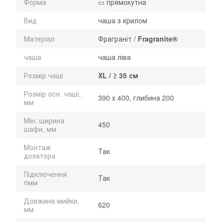
Форма
▭ прямокутна
Вид
чаша з крилом
Матеріал
Фраграніт /
Fragranite®
чаша
чаша ліва
Розмір чаші
XL / ≥ 35 см
Розмір осн. чаші,
390 х 400, глибина 200
мм
Мін. ширина
450
шафи, мм
Монтаж
Так
дозатора
Підключення
Так
пмм
Довжина мийки,
620
мм