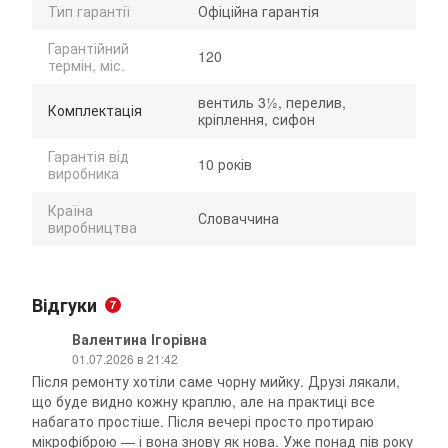
Тип гарантії
Офіційна гарантія
Гарантійний
120
термін, міс.
вентиль 3½, перелив,
Комплектація
кріплення, сифон
Гарантія від
10 років
виробника
Країна
Словаччина
виробництва
Відгуки
7
Валентина Ігорівна
01.07.2026 в 21:42
Після ремонту хотіли саме чорну мийку. Друзі лякали,
що буде видно кожну краплю, але на практиці все
набагато простіше. Після вечері просто протираю
мікрофіброю — і вона знову як нова. Уже понад пів року