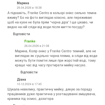
Марина
26.04.2026 в 18:38
А підкажіть, Franke Centro в кольорі онікс сильно темна
вживу? Бо на фото виглядає класно, але переживаю
щоб на кухні не була прям “чорна діра” І ще цікаво, чи
видно на ній сліди від води після миття посуду?
Відповісти
⁨Franke
26.04.2026 в 21:08
Марина, Колір онікс у Franke Centro темний, але не
виглядає як суцільно чорна пляма, а сліди від води
можуть бути помітні лише при жорсткій воді, тому
краще час від часу протирати мийку насухо.
Відповісти
Діана
10.12.2024 в 17:45
Шукала невелику, практичну мийку, дякую за пораду
працівників дуже практична у розташуванні змішувача,
краника під осмос, дозатора