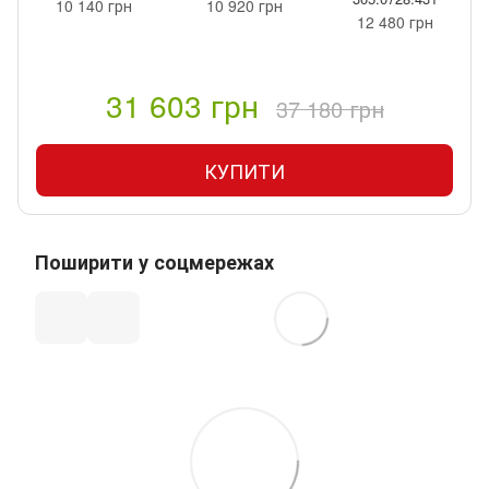
40 грн
14 560 грн
10 140 гр
12 480 грн
31 603 грн
37 180 грн
КУПИТИ
Поширити у соцмережах