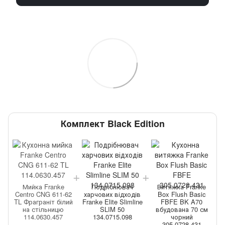
Чорний комплект зі знижкою
Чо
 Franke
Витяжка Franke
Подрібнювач
Мийка Fran
NG 611-62
Box Flush Basic
харчових відходів
Centro CNG 61
аніт білий
FBFE BK A70
Franke Elite Slimline
TL Фраграніт б
ільницю
вбудована 70 см
SLIM 75
на стільни
630.457
чорний
134.0715.096
114.0630.45
305.0728.431