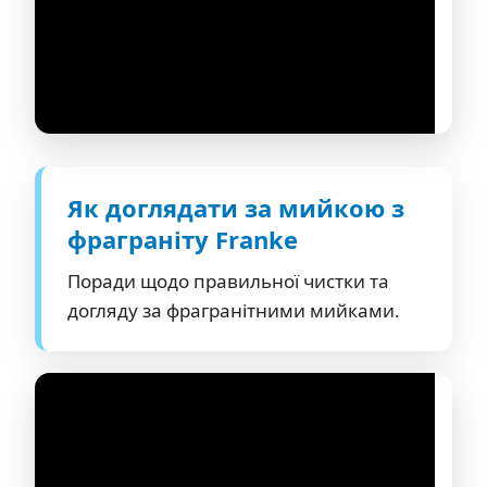
Як доглядати за мийкою з
фраграніту Franke
Поради щодо правильної чистки та
догляду за фрагранітними мийками.