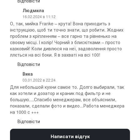
Відповісти
Людмила
16.02.2024 в 11:12
О, так, мийка Franke – крута! Вона приходить з
інструкцією, щоб ти точно знати, що робити. Жодних
проблем з кріпленням – все гарно та рівненько на
своєму місці. І колір! Чорний з блискітками – просто
казковий! Коли дивлюся на неї, задоволення просто
ллється на всі боки. Я в захваті на всі 100!
Відповісти
Вика
03.01.2022 в 22:24
Для небольшой кухни самое то. Долго выбирали, так
как хотели и дозатор и краник под фильтр и не
большую....Спасибо менеджерам, все объяснили,
показали, сделали фото и видео...Работа менеджера
на 1000 с +++
Відповісти
Написати відгук