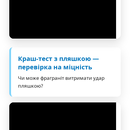
Краш-тест з пляшкою —
перевірка на міцність
Чи може фраграніт витримати удар
пляшкою?