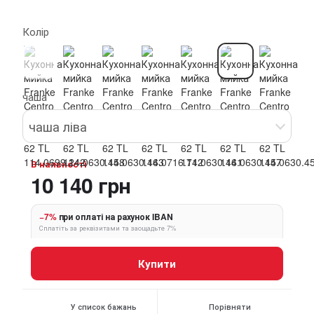
Колір
чаша
чаша ліва
В наявності
10 140 грн
−7%
при оплаті на рахунок IBAN
Сплатіть за реквізитами та заощадьте 7%
Купити
У список бажань
Порівняти