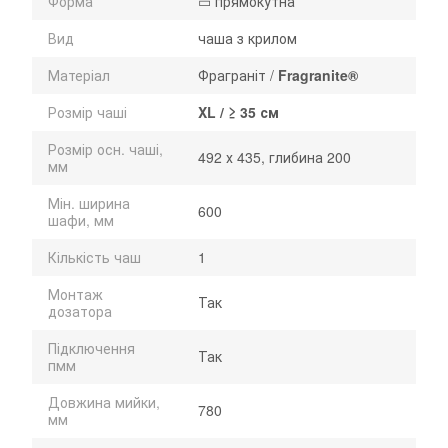
Форма
▭ прямокутна
Вид
чаша з крилом
Матеріал
Фраграніт /
Fragranite®
Розмір чаші
XL / ≥ 35 см
Розмір осн. чаші,
492 х 435, глибина 200
мм
Мін. ширина
600
шафи, мм
Кількість чаш
1
Монтаж
Так
дозатора
Підключення
Так
пмм
Довжина мийки,
780
мм