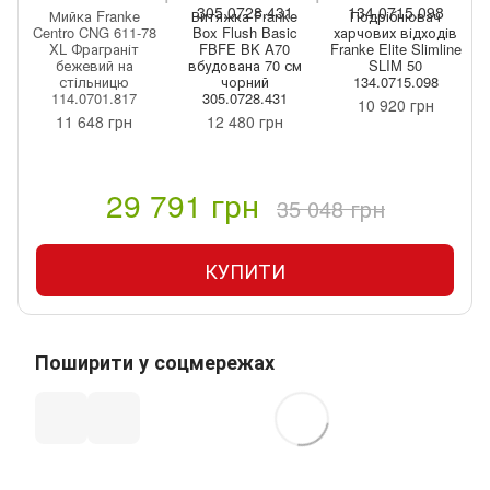
Мийка Franke
Витяжка Franke
Подрібнювач
Centro CNG 611-78
Box Flush Basic
харчових відходів
XL Фраграніт
FBFE BK A70
Franke Elite Slimline
бежевий на
вбудована 70 см
SLIM 50
стільницю
чорний
134.0715.098
114.0701.817
305.0728.431
10 920 грн
11 648 грн
12 480 грн
29 791 грн
35 048 грн
КУПИТИ
Поширити у соцмережах