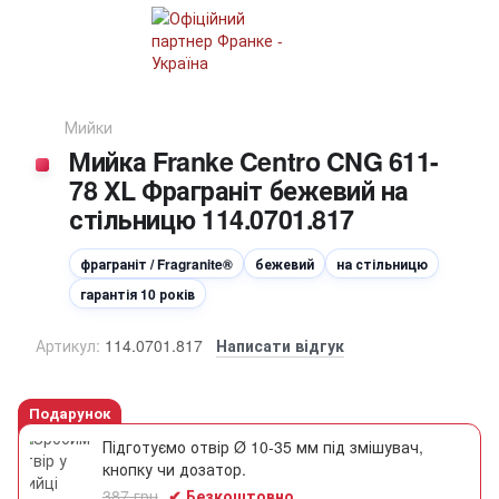
Мийки
Мийка Franke Centro CNG 611-
78 XL Фраграніт бежевий на
стільницю 114.0701.817
фраграніт / Fragranite®
бежевий
на стільницю
гарантія 10 років
Артикул:
114.0701.817
Написати відгук
Подарунок
Підготуємо отвір Ø 10-35 мм під змішувач,
кнопку чи дозатор.
387 грн
✔ Безкоштовно