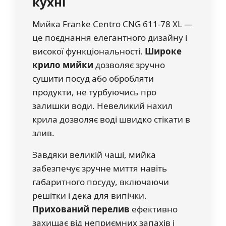
кухні
Мийка Franke Centro CNG 611-78 XL —
це поєднання елегантного дизайну і
високої функціональності.
Широке
крило мийки
дозволяє зручно
сушити посуд або обробляти
продукти, не турбуючись про
залишки води. Невеликий нахил
крила дозволяє воді швидко стікати в
злив.
Завдяки великій чаші, мийка
забезпечує зручне миття навіть
габаритного посуду, включаючи
решітки і дека для випічки.
Прихований перелив
ефективно
захищає від неприємних запахів і