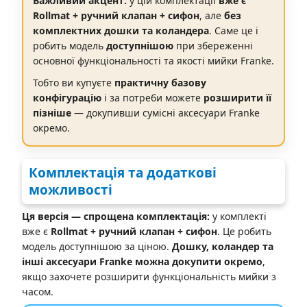
Важливий акцент:
у цій комплектації
вже є
Rollmat + ручний клапан + сифон
, але
без
комплектних дошки та коландера
. Саме це і
робить модель
доступнішою
при збереженні
основної функціональності та якості мийки Franke.
Тобто ви купуєте
практичну базову
конфігурацію
і за потреби можете
розширити її
пізніше
— докупивши сумісні аксесуари Franke
окремо.
Комплектація та додаткові
можливості
Ця версія — спрощена комплектація:
у комплекті
вже є
Rollmat + ручний клапан + сифон
. Це робить
модель доступнішою за ціною.
Дошку, коландер та
інші аксесуари Franke можна докупити окремо
,
якщо захочете розширити функціональність мийки з
часом.