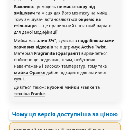
Важливо:
ця модель
не має отвору під
змішувач
та місця для його монтажу на мийці.
Тому змішувач встановлюється
окремо на
стільницю
— це правильний і штатний варіант
для даної модифікації.
Мийка має
злив 3½"
, сумісна з
подрібнювачами
харчових відходів
та підтримує
Active Twist
.
Матеріал
Fragranite (фраграніт)
вирізняється
стійкістю до подряпин, плям, побутових
навантажень і високих температур, тому така
мийка Франке
добре підходить для активної
кухні.
Дивіться також:
кухонні мийки Franke
та
техніка Franke
.
Чому ця версія доступніша за ціною