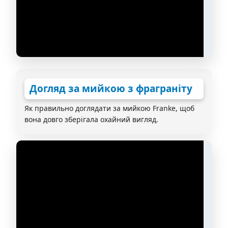
Догляд за мийкою з фраграніту
Як правильно доглядати за мийкою Franke, щоб
вона довго зберігала охайний вигляд.