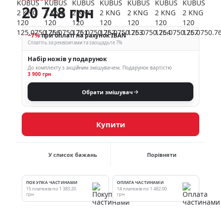
20 748 грн
−7%
при оплаті на рахунок IBAN
Сплатіть за реквізитами та заощадьте 7%
Набір ножів у подарунок
До комплекту з акційним змішувачем.
Подарунок вартістю
3 900 грн
.
Обрати змішувач
Купити
У список бажань
Порівняти
ПОКУПКА ЧАСТИНАМИ
ОПЛАТА ЧАСТИНАМИ
15 платежів по 1 383.20
14 платежів по 1 482.00
грн
грн