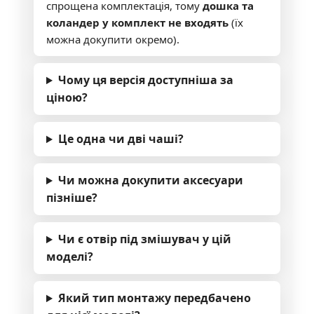
спрощена комплектація, тому
дошка та
коландер у комплект не входять
(їх
можна докупити окремо).
Чому ця версія доступніша за
ціною?
Це одна чи дві чаші?
Чи можна докупити аксесуари
пізніше?
Чи є отвір під змішувач у цій
моделі?
Який тип монтажу передбачено