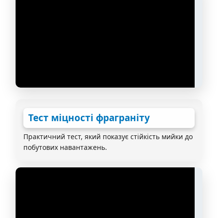
Тест міцності фраграніту
Практичний тест, який показує стійкість мийки до
побутових навантажень.