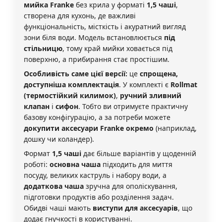
мийка Franke
без крила у форматі
1,5 чаші
,
створена для кухонь, де важливі
функціональність, місткість і акуратний вигляд
зони біля води. Модель встановлюється
під
стільницю
, тому край мийки ховається під
поверхню, а прибирання стає простішим.
Особливість саме цієї версії:
це
спрощена,
доступніша комплектація
. У комплекті є
Rollmat
(термостійкий килимок)
,
ручний зливний
клапан
і
сифон
. Тобто ви отримуєте практичну
базову конфігурацію, а за потреби можете
докупити аксесуари Franke окремо
(наприклад,
дошку чи коландер).
Формат
1,5 чаші
дає більше варіантів у щоденній
роботі:
основна чаша
підходить для миття
посуду, великих каструль і набору води, а
додаткова чаша
зручна для ополіскування,
підготовки продуктів або розділення задач.
Обидві чаші мають
виступи для аксесуарів
, що
додає гнучкості в користуванні.