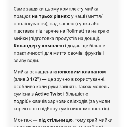
Саме завдяки цьому комплекту мийка
працює
на трьох рівнях
: у чаші (миття/
ополіскування), над чашею (сушка або
підставка під гаряче на Rollmat) та на краю
мийки (підготовка продуктів на дошці).
Коландер у комплекті
додає ще більше
практичності для миття овочів, фруктів і
зливу води.
Мийка оснащена
кнопковим клапаном
(злив
3 1/2"
) — це зручно в користуванні,
особливо коли руки зайняті. Також модель
сумісна з
Active Twist
і більшістю
подрібнювачів харчових відходів (за умови
коректного підбору сумісних компонентів).
Монтаж —
під стільницю
, тому край мийки