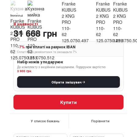
В наявності
31 668 грн
−7%
при оплаті на рахунок IBAN
Сплатіть за реквізитами та заощадьте 7%
Набір ножів у подарунок
До комплекту з акційним змішувачем.
Подарунок вартістю
3 900 грн
.
Обрати змішувач
Купити
У список бажань
Порівняти