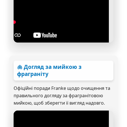
🫁 Догляд за мийкою з
фраграніту
Офіційні поради Franke щодо очищення та
правильного догляду за фрагранітовою
мийкою, щоб зберегти її вигляд надовго.