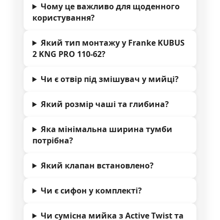
Чому це важливо для щоденного
користування?
Який тип монтажу у Franke KUBUS
2 KNG PRO 110-62?
Чи є отвір під змішувач у мийці?
Який розмір чаші та глибина?
Яка мінімальна ширина тумби
потрібна?
Який клапан встановлено?
Чи є сифон у комплекті?
Чи сумісна мийка з Active Twist та