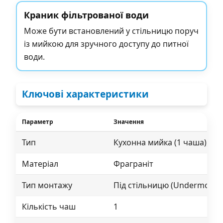
Краник фільтрованої води
Може бути встановлений у стільницю поруч
із мийкою для зручного доступу до питної
води.
Ключові характеристики
Параметр
Значення
Характеристики Franke KUBUS 2 KNG PRO 110-62
Тип
Кухонна мийка (1 чаша), бе
Матеріал
Фраграніт
Тип монтажу
Під стільницю (Undermount
Кількість чаш
1