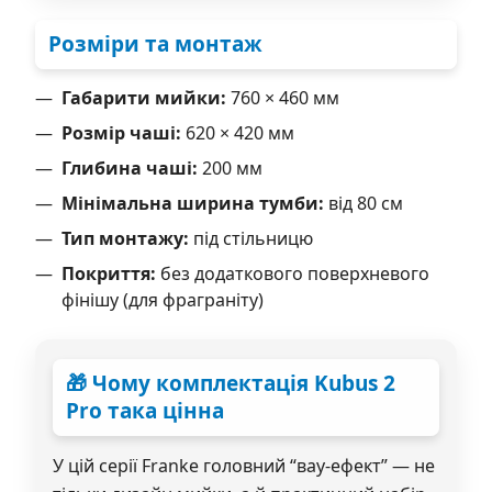
Розміри та монтаж
Габарити мийки:
760 × 460 мм
Розмір чаші:
620 × 420 мм
Глибина чаші:
200 мм
Мінімальна ширина тумби:
від 80 см
Тип монтажу:
під стільницю
Покриття:
без додаткового поверхневого
фінішу (для фраграніту)
🎁 Чому комплектація Kubus 2
Pro така цінна
У цій серії Franke головний “вау-ефект” — не