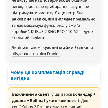
не виступає над поверхнею: це охайний
вигляд, простіше прибирання і зручніше
підтримувати чистоту. Якщо потрібна
раковина Franke
, яка виглядає преміально
та дає максимум функціоналу вже “з
коробки”, KUBUS 2 KNG PRO 110-62 — дуже
стальний варіант.
Дивіться також:
кухонні мийки Franke
та
вбудована техніка Franke
.
Чому ця комплектація справді
вигідна
Важливий акцент:
у цій версії
коландер +
дошка + Rollmat уже в комплекті
. Для
серії Kubus 2 Pro це одна з головних