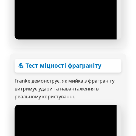
💪 Тест міцності фраграніту
Franke демонструє, як мийка з фраграніту
витримує удари та навантаження в
реальному користуванні.