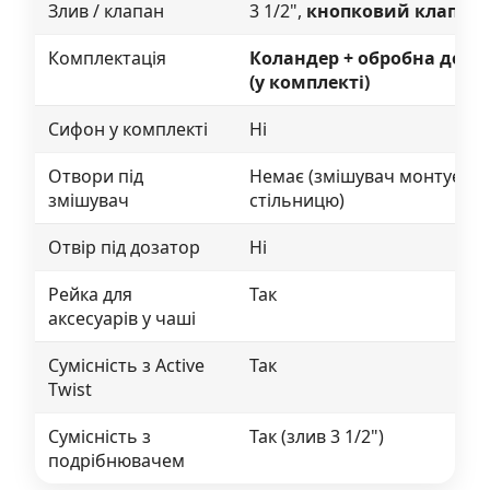
Злив / клапан
3 1/2",
кнопковий клапан
Комплектація
Коландер + обробна дошк
(у комплекті)
Сифон у комплекті
Ні
Отвори під
Немає (змішувач монтуєтьс
змішувач
стільницю)
Отвір під дозатор
Ні
Рейка для
Так
аксесуарів у чаші
Сумісність з Active
Так
Twist
Сумісність з
Так (злив 3 1/2")
подрібнювачем