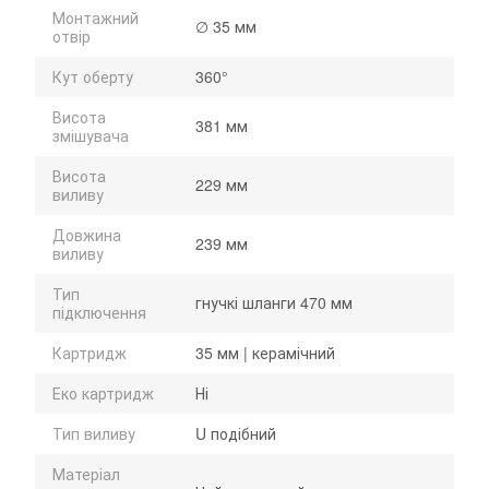
Монтажний
∅ 35 мм
отвір
Кут оберту
360°
Висота
381 мм
змішувача
Висота
229 мм
виливу
Довжина
239 мм
виливу
Тип
гнучкі шланги 470 мм
підключення
Картридж
35 мм | керамічний
Еко картридж
Ні
Тип виливу
U подібний
Матеріал