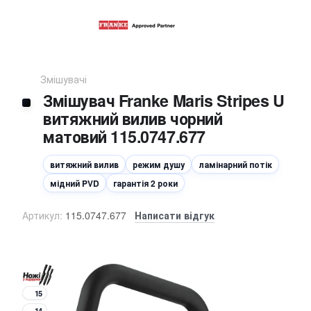
Змішувачі
Змішувач Franke Maris Stripes U
витяжний вилив чорний
матовий 115.0747.677
витяжний вилив
режим душу
ламінарний потік
мідний PVD
гарантія 2 роки
Артикул:
115.0747.677
Написати відгук
15
14