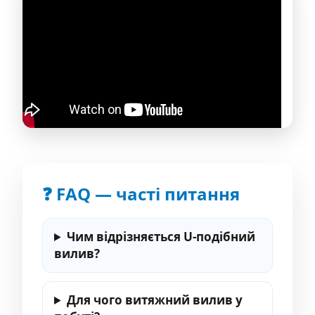
❓ FAQ — часті питання
Чим відрізняється U-подібний
вилив?
Для чого витяжний вилив у