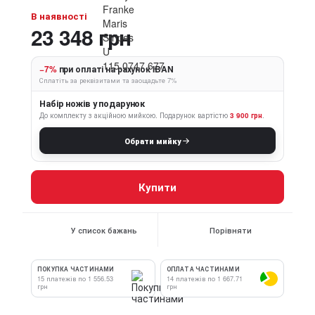
В наявності
23 348 грн
−7%
при оплаті на рахунок IBAN
Сплатіть за реквізитами та заощадьте 7%
Набір ножів у подарунок
До комплекту з акційною мийкою.
Подарунок вартістю
3 900 грн
.
Обрати мийку
Купити
У список бажань
Порівняти
ПОКУПКА ЧАСТИНАМИ
ОПЛАТА ЧАСТИНАМИ
15 платежів по 1 556.53
14 платежів по 1 667.71
грн
грн