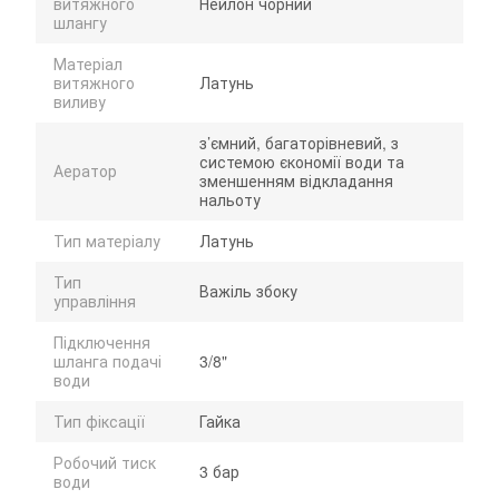
витяжного
Нейлон чорний
шлангу
Матеріал
витяжного
Латунь
виливу
з’ємний, багаторівневий, з
системою єкономії води та
Аератор
зменшенням відкладання
нальоту
Тип матеріалу
Латунь
Тип
Важіль збоку
управління
Підключення
шланга подачі
3/8"
води
Тип фіксації
Гайка
Робочий тиск
3 бар
води