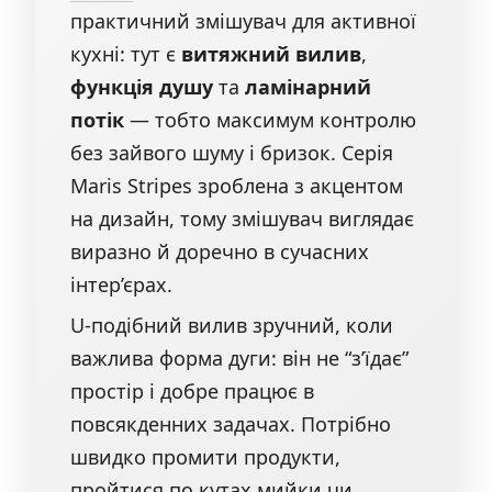
практичний змішувач для активної
кухні: тут є
витяжний вилив
,
функція душу
та
ламінарний
потік
— тобто максимум контролю
без зайвого шуму і бризок. Серія
Maris Stripes зроблена з акцентом
на дизайн, тому змішувач виглядає
виразно й доречно в сучасних
інтер’єрах.
U-подібний вилив зручний, коли
важлива форма дуги: він не “з’їдає”
простір і добре працює в
повсякденних задачах. Потрібно
швидко промити продукти,
пройтися по кутах мийки чи