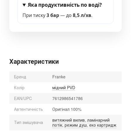
Яка продуктивність по воді?
При тиску
3 бар
— до
8,5 л/хв
.
Характеристики
Бренд
Franke
Колір
мідний PVD
EAN/UPC
7612986541786
Автентичність
Оригінал 100%
витяжний вилив
,
ламінарний
Тип змішувача
потік
,
режим душ
,
еко картридж