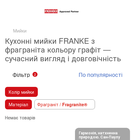
Мийки
Кухонні мийки FRANKE з
фраграніта кольору графіт —
сучасний вигляд і довговічність
Фільтр
По популярності
2
Колір мийки
Матеріал
Фраграніт /
Fragranite®
Немає товарів
Гармонія, натхненна
природою. Сан-Паулу