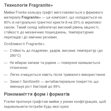
Технологія Fragranite+
Мийки Franke кольору графіт виготовляються з фірмового
матеріалу
Fragranite+
— це композит, що складається на
80% із натуральної гранітної крихти й на 20% із акрилової
смоли. Такий склад забезпечує високий рівень міцності,
стійкості до механічних пошкоджень, температурних
перепадів і дії хімічних речовин.
Особливості Fragranite+:
Стійкість до подряпин, ударів, високих температур (до
280°C)
Не вбирає запахи та рідини — поверхня залишається
гігієнічною
Легко очищується навіть після тривалого використання
Захист Sanitized® — антибактеріальне покриття, що
зменшує ріст бактерій до 99%
Різноманіття форм і форматів
Franke пропонує графітові мийки у різних конфігураціях, щоб
задовольнити потреби будь-якої кухні: