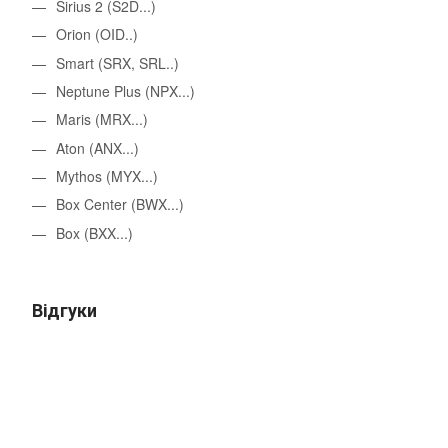
Sirius 2 (S2D...)
Orion (OID..)
Smart (SRX, SRL..)
Neptune Plus (NPX...)
Maris (MRX...)
Aton (ANX...)
Mythos (MYX...)
Box Center (BWX...)
Box (BXX...)
Відгуки