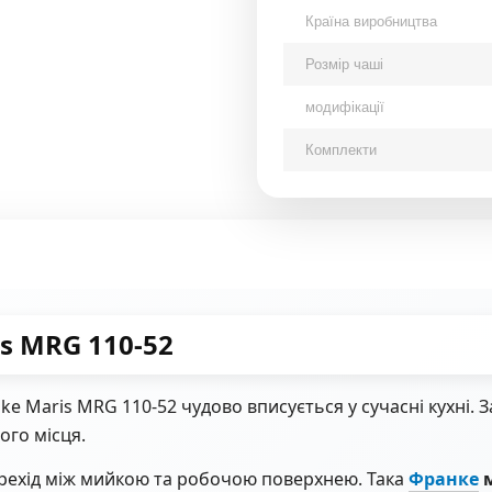
Країна виробництва
Розмір чаші
модифікації
Комплекти
s MRG 110-52
ke Maris MRG 110-52 чудово вписується у сучасні кухні. 
ого місця.
ерехід між мийкою та робочою поверхнею. Така
Франке