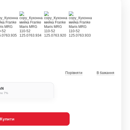
Порівняти
В бажання
BAN
ьте 7%
Купити