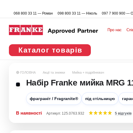
Перейти до основного контенту
068 800 33 11 — Роман
098 800 33 11 — Ніколь
097 7 900 900 — 
Про нас
Спі
Каталог товарів
🔴 ГОЛОВНА
Акції та знижки
Мийка + подрібнювач
Набір Franke мийка MRG 11
фраграніт / Fragranite®
під стільницю
гаран
В наявності
Артикул: 125.0763.932
5 відгуків