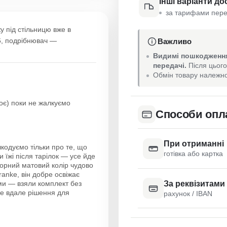
Інші варіанти до
за тарифами пере
у під стільницю вже в
6, подрібнювач —
Важливо
Видимі пошкодження
передачі.
Після цього
Обмін товару належно
оє) поки не жалкуємо
Способи опл
При отриманні
кодуємо тільки про те, що
готівка або картка
 їжі після тарілок — усе йде
чорний матовий колір чудово
anke, він добре освіжає
За реквізитами
и — взяли комплект без
же вдале рішення для
рахунок / IBAN