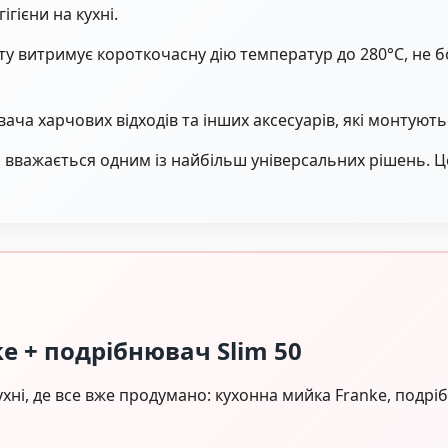
гієни на кухні.
ту витримує короткочасну дію температур до 280°C, не 
ча харчових відходів та інших аксесуарів, які монтуют
 вважається одним із найбільш універсальних рішень. 
e + подрібнювач Slim 50
хні, де все вже продумано: кухонна мийка Franke, подріб