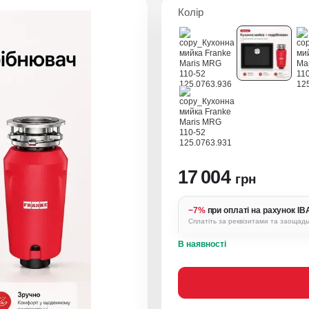
Колір
17 004
грн
−7%
при оплаті на рахунок I
Сплатіть за реквізитами та заощад
В наявності