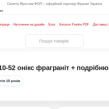
Сенета Ярослав ФОП – офіційний партнер Франке Україна
Опт
впраця
Натхнення на дизайн
Блог
Каталог Franke PDF
Доставка |
0-52 онікс фраграніт + подрібнюв
тія 10 років