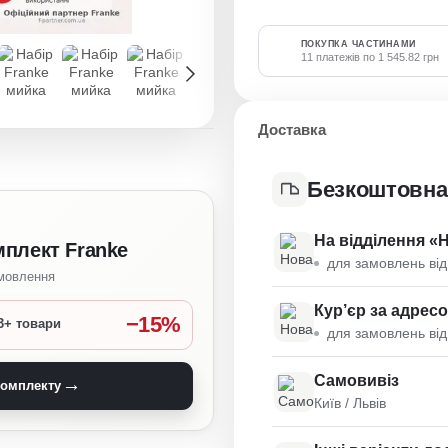
ПОКУПКА ЧАСТИНАМИ
11 платежів по 1 545.82 грн
Доставка
Безкоштовна
На відділення «
мплект Franke
для замовлень від
амовлення
Кур’єр за адрес
−15%
3+ товари
для замовлень від
Самовивіз
→
комплекту
Київ / Львів