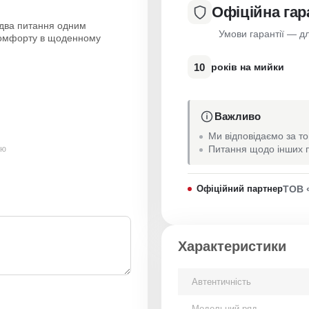
Офіційна гар
 два питання одним
Умови гарантії — дл
комфорту в щоденному
10
років на мийки
Важливо
Ми відповідаємо за то
Питання щодо інших п
ою
Офіційний партнер
ТОВ 
Характеристики
Автентичність
Модельний ряд