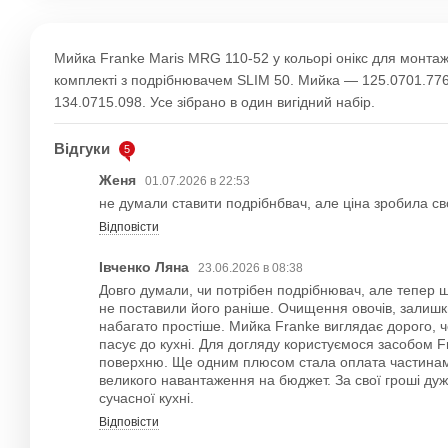
Мийка Franke Maris MRG 110-52 у кольорі онікс для монтаж
комплекті з подрібнювачем SLIM 50. Мийка — 125.0701.77
134.0715.098. Усе зібрано в один вигідний набір.
Відгуки
5
Женя
01.07.2026 в 22:53
не думали ставити подрібнбвач, але ціна зробила св
Відповісти
Івченко Ляна
23.06.2026 в 08:38
Довго думали, чи потрібен подрібнювач, але тепер ш
не поставили його раніше. Очищення овочів, залишки
набагато простіше. Мийка Franke виглядає дорого, 
пасує до кухні. Для догляду користуємося засобом Fr
поверхню. Ще одним плюсом стала оплата частинам
великого навантаження на бюджет. За свої гроші ду
сучасної кухні.
Відповісти