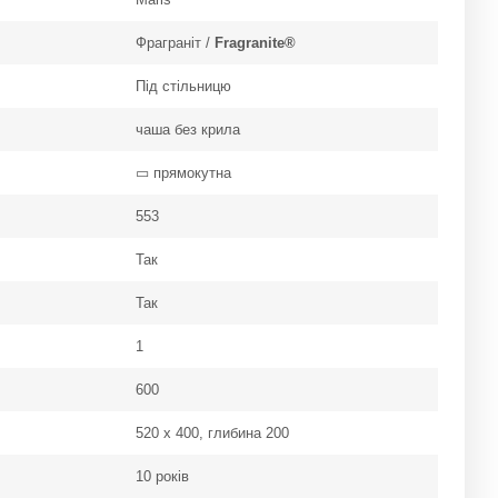
Фраграніт /
Fragranite®
Під стільницю
чаша без крила
▭ прямокутна
553
Так
Так
1
600
520 х 400, глибина 200
10 років