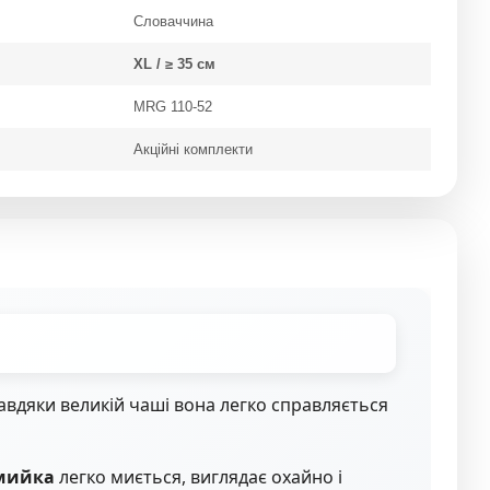
Словаччина
XL / ≥ 35 см
MRG 110-52
Акційні комплекти
Завдяки великій чаші вона легко справляється
мийка
легко миється, виглядає охайно і