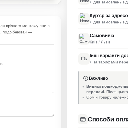
для замовлень від
Кур’єр за адрес
для замовлень від
для врізного монтажу вже в
8, подрібнювач —
Самовивіз
Київ / Львів
Інші варіанти до
за тарифами пере
ою
Важливо
Видимі пошкодження
передачі.
Після цього
Обмін товару належно
Способи опл