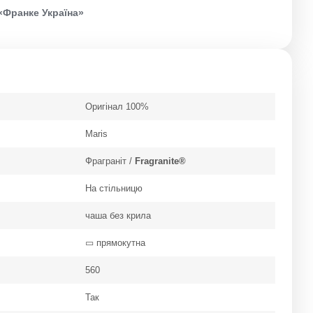
«Франке Україна»
Оригінал 100%
Maris
Фраграніт /
Fragranite®
На стільницю
чаша без крила
▭ прямокутна
560
Так