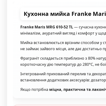
Кухонна мийка Franke Mari
Franke Maris MRG 610-52 TL
— сучасна кухонн
мінімалізм, акуратний вигляд і комфорт у що
Мийка встановлюється врізним способом у сті
не займає зайвого місця, але дає достатньо п
Фраграніт складається приблизно з 80% нату
короткочасну дію температур до 280°C, не бої
Інтегрований прихований перелив та декора
встановлення додаткових аксесуарів: дозатор
Якщо потрібна
міцна, практична та лаконі