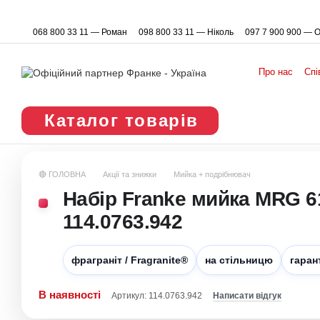
Перейти до основного контенту
068 800 33 11 — Роман
098 800 33 11 — Ніколь
097 7 900 900 — 
Про нас
Спі
Каталог товарів
🔴 ГОЛОВНА
Акції та знижки
Мийка + подрібнювач
Набір Franke мийка MRG 61
114.0763.942
фраграніт / Fragranite®
на стільницю
гаран
В наявності
Артикул: 114.0763.942
Написати відгук