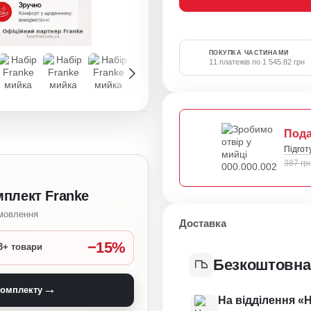
ПОКУПКА ЧАСТИНАМИ
11 платежів по 1 545.82 грн
Под
Підгот
387 гр
мплект Franke
амовлення
Доставка
−15%
3+ товари
Безкоштовна
→
комплекту
На відділення «