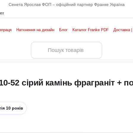
Сенета Ярослав ФОП – офіційний партнер Франке Україна
Опт
впраця
Натхнення на дизайн
Блог
Каталог Franke PDF
Доставка |
0-52 сірий камінь фраграніт + п
тія 10 років