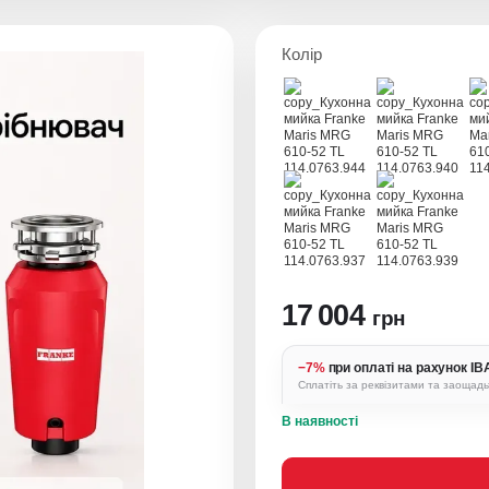
Колір
17 004
грн
−7%
при оплаті на рахунок I
Сплатіть за реквізитами та заощад
В наявності