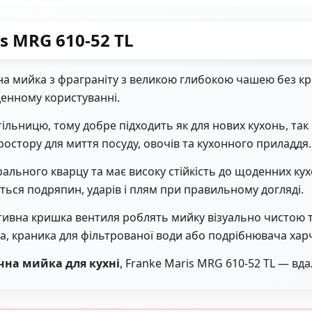
s MRG 610-52 TL
а мийка з фраграніту з великою глибокою чашею без крил
денному користуванні.
льницю, тому добре підходить як для нових кухонь, так і
ростору для миття посуду, овочів та кухонного приладдя.
рального кварцу та має високу стійкість до щоденних к
ться подряпин, ударів і плям при правильному догляді.
тивна кришка вентиля роблять мийку візуально чистою 
а, краника для фільтрованої води або подрібнювача харч
чна мийка для кухні
, Franke Maris MRG 610-52 TL — вда