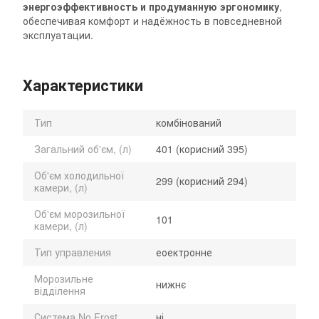
энергоэффективность и продуманную эргономику
,
обеспечивая комфорт и надёжность в повседневной
эксплуатации.
Характеристики
Тип
комбінований
Загальний об'єм, (л)
401 (корисний 395)
Об'єм холодильної
299 (корисний 294)
камери, (л)
Об'єм морозильної
101
камери, (л)
Тип управления
еоектронне
Морозильне
нижнє
відділення
Система No Frost
ні