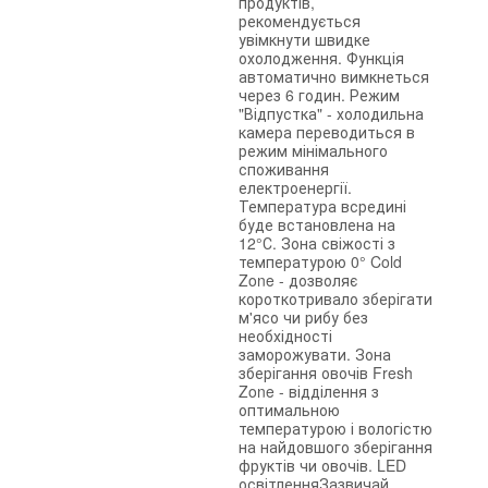
продуктів,
рекомендується
увімкнути швидке
охолодження. Функція
автоматично вимкнеться
через 6 годин. Режим
"Відпустка" - холодильна
камера переводиться в
режим мінімального
споживання
електроенергії.
Температура всредині
буде встановлена на
12°С. Зона свіжості з
температурою 0° Cold
Zone - дозволяє
короткотривало зберігати
м'ясо чи рибу без
необхідності
заморожувати. Зона
зберігання овочів Fresh
Zone - відділення з
оптимальною
температурою і вологістю
на найдовшого зберігання
фруктів чи овочів. LED
освітленняЗазвичай