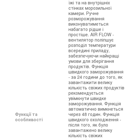
їжі та на внутрішніх
стінках морозильної
камери. Ручне
розморожування
виконуватиметься
набагато рідше і
простіше. AIR FLOW -
вентилятор поліпшує
розподіл температури
всередині приладу,
забезпечуючи найкращі
умови для зберігання
продуктів. Функція
швидкого заморожування
- за 24 години до того, як
завантажити велику
кількість свіжих продуктів
рекомендується
увімкнути швидке
заморожування. Функція
автоматично вимкнеться
Функції та
через 48 годин. Функція
особливості
швидкого охолодження -
після того, як було
завантажено велику
кількість свіжих