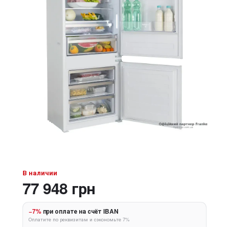
В наличии
77 948 грн
−7%
при оплате на счёт IBAN
Оплатите по реквизитам и сэкономьте 7%