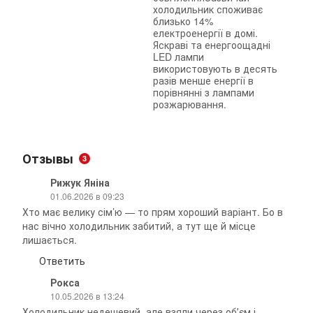
холодильник споживає
близько 14%
електроенергії в домі.
Яскраві та енергоощадні
LED лампи
використовують в десять
разів менше енергії в
порівнянні з лампами
розжарювання.
Отзывы
3
Рижук Яніна
01.06.2026 в 09:23
Хто має велику сім’ю — то прям хороший варіант. Бо в
нас вічно холодильник забитий, а тут ще й місце
лишається.
Ответить
Рокса
10.05.2026 в 13:24
Холодильник недешевий, але взяли через обʼєм і