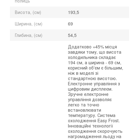
полиць
Висота, (см)
193,5
Ширина, (см)
69
Глибина, (см)
54,5
Додатково +45% місця
завдяки тому, що висота
холодильника складає
194 см, а ширина - 69 см,
корисний об'єм є більшим,
ніж в моделі зі
стандартною висотою.
Електронне управління з
цифровим дисплеєм.
Зручне електронне
управління дозволяє
легко та точно
встановлювати
температуру. Система
охолодження Easy Frost.
Інноваційні технології
охолодження скорочують
нагромадження льоду на