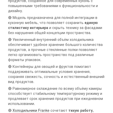
продуктов, созданное для современных кухонь с
повышенными требованиями к функциональности и
дизайну.
🔴 Модель предназначена для полной интеграции в
кухонную мебель, что позволяет сохранить
единую
стилистику интерьера
и скрыть технику за фасадами
без нарушения общей концепции пространства.
🔴 Увеличенный внутренний объём холодильника
обеспечивает удобное хранение большого количества
продуктов, а прочные стеклянные полки позволяют
легко организовать пространство под различные
форматы упаковок.
🔴 Контейнеры для овощей и фруктов помогают
поддерживать оптимальные условия хранения,
сохраняя свежесть, сочность и естественный внешний
вид продуктов.
🔴 Равномерное охлаждение по всему объёму камеры
способствует стабильному температурному режиму и
продлевает срок хранения продуктов при ежедневном
использовании.
🔴
Холодильники Franke
сочетают
тихую работу,