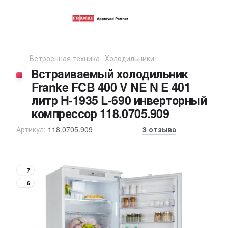
Встроенная техника
Холодильники
Встраиваемый холодильник
Franke FCB 400 V NE N E 401
литр H-1935 L-690 инверторный
компрессор 118.0705.909
Артикул:
118.0705.909
3 отзыва
7
6