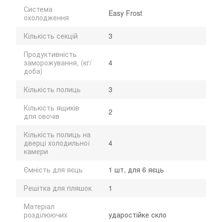
Система
Easy Frost
охолодження
Кількість секцій
3
Продуктивність
заморожування, (кг/
4
доба)
Кількість полиць
3
Кількість ящиків
2
для овочів
Кількість полиць на
дверці холодильної
4
камери
Ємність для яєць
1 шт, для 6 яєць
Решітка для пляшок
1
Матеріал
розділюючих
ударостійке скло