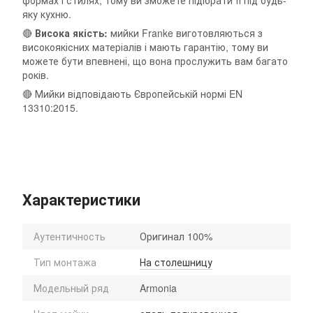
формах і стилях, тому ви зможете підібрати її під будь-
яку кухню.
🔴
Висока якість:
мийки Franke виготовляються з
високоякісних матеріалів і мають гарантію, тому ви
можете бути впевнені, що вона прослужить вам багато
років.
🔴 Мийки відповідають Європейській нормі EN
13310:2015.
Характеристики
Аутентичность
Оригинал 100%
Тип монтажа
На столешницу
Модельный ряд
Armonia