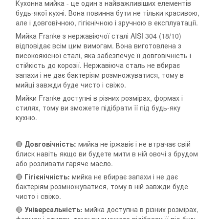
Кухонна мийка - це один з найважливіших елементів
будь-якої кухні. Вона повинна бути не тільки красивою,
але і довговічною, гігієнічною і зручною в експлуатації.
Мийка Franke з нержавіючої сталі AISI 304 (18/10)
відповідає всім цим вимогам. Вона виготовлена з
високоякісної сталі, яка забезпечує її довговічність і
стійкість до корозії. Нержавіюча сталь не вбирає
запахи і не дає бактеріям розмножуватися, тому в
мийці завжди буде чисто і свіжо.
Мийки Franke доступні в різних розмірах, формах і
стилях, тому ви зможете підібрати її під будь-яку
кухню.
🔴
Довговічність:
мийка не іржавіє і не втрачає свій
блиск навіть якщо ви будете мити в ній овочі з брудом
або розливати гаряче масло.
🔴
Гігієнічність:
мийка не вбирає запахи і не дає
бактеріям розмножуватися, тому в ній завжди буде
чисто і свіжо.
🔴
Універсальність:
мийка доступна в різних розмірах,