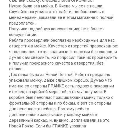
сделали скидку. СПАСИБО ВАМ ОГРОМНОЕ!
Нужна была эта мойка. В Киеве мы ее не нашли.
Случайно нагуглили этот сайт и, пообщавшись с
менеджерами, заказали ее в этом магазине с полной
предоплатой.
Получили подробную консультацию, нет, более -
консультации.
Ребята просверлили бесплатно необходимые для нас
отверстия в мойке. Качество отверстий превосходное;
я волновался, хотел красивые отверстия без сколов, и
думал сам сверлить, но попросил таки их просверлить
и получил прекрасного качества отверстия, без
сколов.
Доставка была за Новой Почтой. Ребята прекрасно
упаковали мойку, даже слишком хорошо. Думаю что
именно со стороны FRANKE есть подвох в паковании
их моек, по крайней мере той, что мы получили. В
коробке был пенопласт защищающий мойку только с
фронтальной стороны и по бокам, а вот со стороны
дна пенопласта небыло. Поэтому ребята
дополнительно заказывали упаковку мойки в
деревянный каркас, и, видимо, доплачивали за это
Новой Почте. Если бы FRANKE уложила