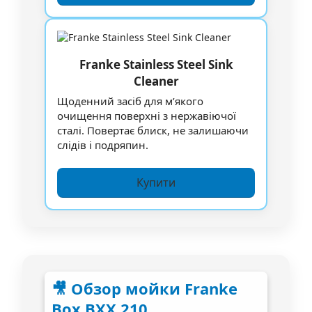
Franke Stainless Steel Sink
Cleaner
Щоденний засіб для м’якого
очищення поверхні з нержавіючої
сталі. Повертає блиск, не залишаючи
слідів і подряпин.
Купити
🎥 Обзор мойки Franke
Box BXX 210