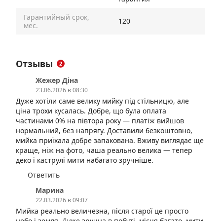
Гарантийный срок,
120
мес.
Отзывы
2
Жежер Діна
23.06.2026 в 08:30
Дуже хотіли саме велику мийку під стільницю, але
ціна трохи кусалась. Добре, що була оплата
частинами 0% на півтора року — платіж вийшов
нормальний, без напрягу. Доставили безкоштовно,
мийка приїхала добре запакована. Вживу виглядає ще
краще, ніж на фото, чаша реально велика — тепер
деко і каструлі мити набагато зручніше.
Ответить
Марина
22.03.2026 в 09:07
Мийка реально величезна, після старої це просто
небо і земля. Дуже зручна в побуті, місця багато, мити