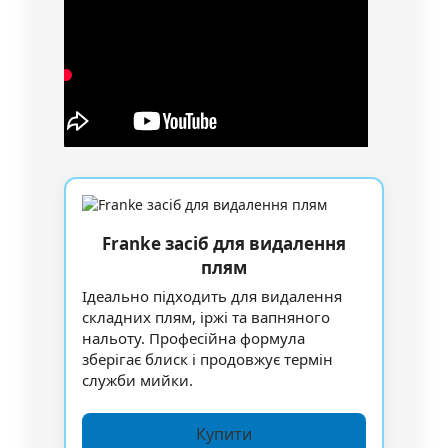
Franke засіб для видалення
плям
Ідеально підходить для видалення
складних плям, іржі та вапняного
нальоту. Професійна формула
зберігає блиск і продовжує термін
служби мийки.
Купити