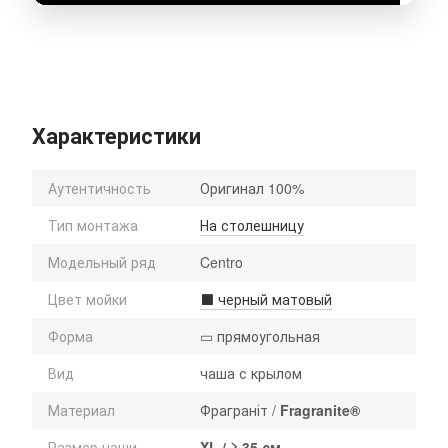
Характеристики
Аутентичность
Оригинал 100%
Тип монтажа
На столешницу
Модельный ряд
Centro
Цвет мойки
⬛ черный матовый
Форма
▭ прямоугольная
Вид
чаша с крылом
Материал
Фраграніт /
Fragranite®
Размер чаши
XL / ≥ 35 см