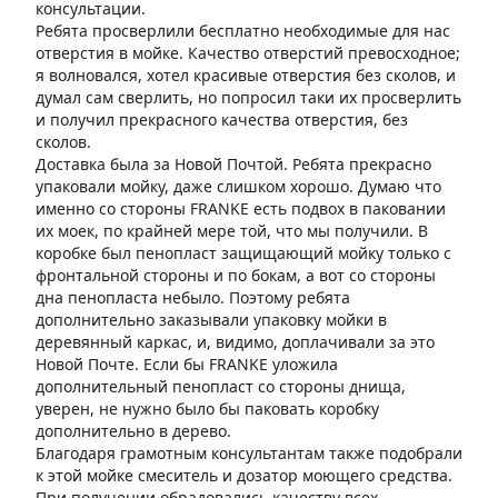
консультации.
Ребята просверлили бесплатно необходимые для нас
отверстия в мойке. Качество отверстий превосходное;
я волновался, хотел красивые отверстия без сколов, и
думал сам сверлить, но попросил таки их просверлить
и получил прекрасного качества отверстия, без
сколов.
Доставка была за Новой Почтой. Ребята прекрасно
упаковали мойку, даже слишком хорошо. Думаю что
именно со стороны FRANKE есть подвох в паковании
их моек, по крайней мере той, что мы получили. В
коробке был пенопласт защищающий мойку только с
фронтальной стороны и по бокам, а вот со стороны
дна пенопласта небыло. Поэтому ребята
дополнительно заказывали упаковку мойки в
деревянный каркас, и, видимо, доплачивали за это
Новой Почте. Если бы FRANKE уложила
дополнительный пенопласт со стороны днища,
уверен, не нужно было бы паковать коробку
дополнительно в дерево.
Благодаря грамотным консультантам также подобрали
к этой мойке смеситель и дозатор моющего средства.
При получении обрадовались качеству всех