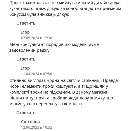
Просто закохалась в цю мийку) стильний дизайн додає
кухні такого шику, дякую за консультацію та приємним
бонусом була знижка)), дякую
Ответить
Ігор
07.05.2024 в 17:38
Мені консультант порадив цю модель, дуже
задоволений раджу
Ответить
Ігор
11.04.2024 в 07:56
Стильно виглядає чорна на світлій стільниці. Правда
чорні елементи трохи коштують, а ті що йшли у
комплекті трохи не підходили. В даному магазині
пішли на зустірч та зробили додаткову знижку, що
мінімізувало переплату за комплект.
Ответить
Світлана
12.06.2023 в 10:52