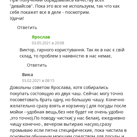
"девайсов". Пока это все не используем, так что как
себя покажет все в деле - посмотрим.
Удачи!
Ответить
Ярослав
03.05.2021 в 20:08
Виктор, гарного користування. Так як в нас є свій
склад, то проблем з наявністю в нас немає.
Ответить
Вика
03.02.2021 в 08:15
Довольны советом Ярослава, хотя собирались
покупать состоящую из двух чаш. Сейчас могу точно
посоветовать брать одну, но большую чашу. Конечно
желательно сразу взять и корзинку ( для посуды после
мойки --удобная вещь,без нее будет не очень удобно
,это точно).По поводу чистки( у нас белая), ежедневно
чищу конечно , вечером вытираю насухо,сразу
промываю если пятна специфические, пока чистила в
основном обычным моющим средством для посуды и