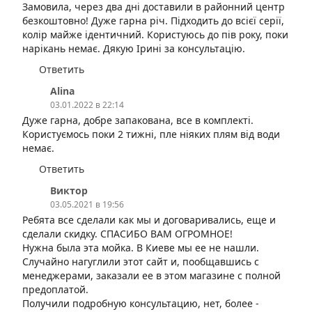
Замовила, через два дні доставили в районний центр
безкоштовно! Дуже гарна річ. Підходить до всієї серії,
колір майже ідентичний. Користуюсь до пів року, поки
нарікань немає. Дякую Ірині за консультацію.
Ответить
Alina
03.01.2022 в 22:14
Дуже гарна, добре запакована, все в комплекті.
Користуємось поки 2 тижні, пле ніяких плям від води
немає.
Ответить
Виктор
03.05.2021 в 19:56
Ребята все сделали как мы и договаривались, еще и
сделали скидку. СПАСИБО ВАМ ОГРОМНОЕ!
Нужна была эта мойка. В Киеве мы ее не нашли.
Случайно нагуглили этот сайт и, пообщавшись с
менеджерами, заказали ее в этом магазине с полной
предоплатой.
Получили подробную консультацию, нет, более -