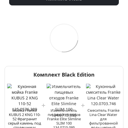
Комплект Black Edition
Чо
а Franke
Измельчитель
Смеситель Franke
Мойка Fra
2 KNG 110-
пищевых отходов
Lina Clear Water
KUBUS 2 KNG
рагранит
Franke Elite Slimline
для
52 Фрагра
камень под
SLIM 100
фильтрованной
серый камен
лешницу
134.0715.095
воды черный
столешн