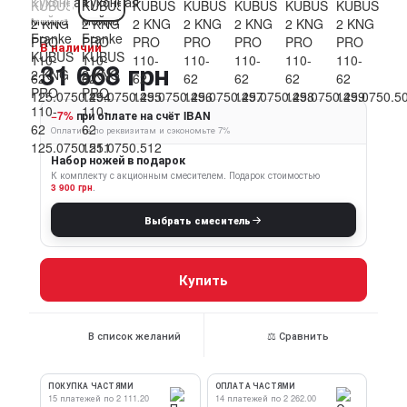
В наличии
31 668 грн
−7%
при оплате на счёт IBAN
Оплатите по реквизитам и сэкономьте 7%
Набор ножей в подарок
К комплекту с акционным смесителем.
Подарок стоимостью
3 900 грн
.
Выбрать смеситель
Купить
В список желаний
⚖ Сравнить
ПОКУПКА ЧАСТЯМИ
ОПЛАТА ЧАСТЯМИ
15 платежей по 2 111.20
14 платежей по 2 262.00