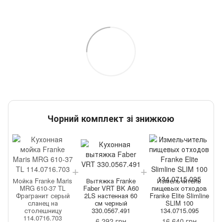
Чорний комплект зі знижкою
Мойка Franke Maris
Вытяжка Franke
Измельчитель
М
в
MRG 610-37 TL
Faber VRT BK A60
пищевых отходов
ne
Фрагранит серый
2LS настенная 60
Franke Elite Slimline
сланец на
см черный
SLIM 100
столешницу
330.0567.491
134.0715.095
114.0716.703
6 292 грн
16 640 грн