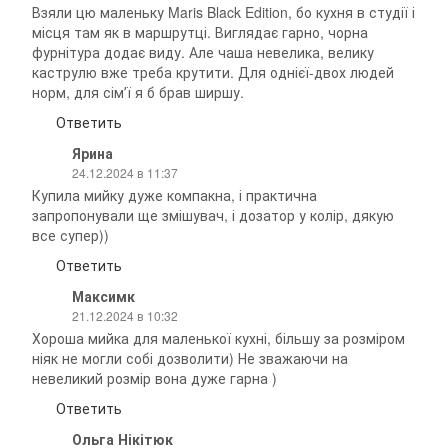
Взяли цю маленьку Maris Black Edition, бо кухня в студії і
місця там як в маршрутці. Виглядає гарно, чорна
фурнітура додає виду. Але чаша невелика, велику
каструлю вже треба крутити. Для однієї-двох людей
норм, для сімʼї я б брав ширшу.
Ответить
Ярина
24.12.2024 в 11:37
Купила мийку дуже компакна, і практична
запропонували ще змішувач, і дозатор у колір, дякую
все супер))
Ответить
Максимк
21.12.2024 в 10:32
Хороша мийка для маленької кухні, більшу за розміром
ніяк не могли собі дозволити) Не зважаючи на
невеликий розмір вона дуже гарна )
Ответить
Ольга Нікітюк