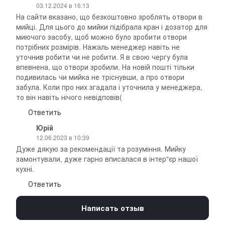
03.12.2024 в 16:13
На сайти вказано, що безкоштовно зроблять отвори в
мийці. Для цього до мийки підібрала кран і дозатор для
миючого засобу, щоб можно було зробити отвори
потрібних розмірів. Нажаль менеджер навіть не
уточнив робити чи не робити. Я в свою чергу була
впевнена, що отвори зробили. На новій пошті тільки
подивилась чи мийка не тріснувши, а про отвори
забула. Коли про них згадала і уточнила у менеджера,
то він навіть нічого невідповів(
Ответить
Юрій
12.06.2023 в 10:39
Дуже дякую за рекомендації та розуміння. Мийку
замонтували, дуже гарно вписалася в інтер"єр нашої
кухні.
Ответить
Написать отзыв