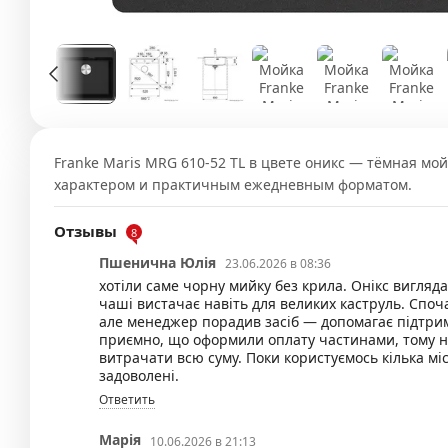
Franke Maris MRG 610-52 TL в цвете оникс — тёмная мо
характером и практичным ежедневным форматом.
Отзывы
8
Пшенична Юлія
23.06.2026 в 08:36
хотіли саме чорну мийку без крила. Онікс вигляд
чаші вистачає навіть для великих каструль. Споч
але менеджер порадив засіб — допомагає підтри
приємно, що оформили оплату частинами, тому н
витрачати всю суму. Поки користуємось кілька м
задоволені.
Ответить
Марія
10.06.2026 в 21:13