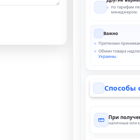
по тарифам пе
менеджером.
Важно
Претензии принима
Обмен товара надле
Украины
.
Способы 
При получ
наличные или к