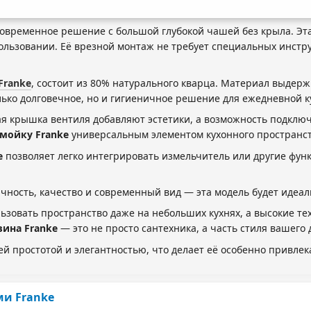
 современное решение с большой глубокой чашей без крыла. Эт
ользовании. Её врезной монтаж не требует специальных инстр
Franke
, состоит из 80% натурального кварца. Материал выдер
лько долговечное, но и гигиеничное решение для ежедневной к
 крышка вентиля добавляют эстетики, а возможность подключе
мойку Franke
универсальным элементом кухонного пространст
e
позволяет легко интегрировать измельчитель или другие фу
чность, качество и современный вид — эта модель будет идеа
зовать пространство даже на небольших кухнях, а высокие те
вина Franke
— это не просто сантехника, а часть стиля вашего 
ей простотой и элегантностью, что делает её особенно привле
ми Franke