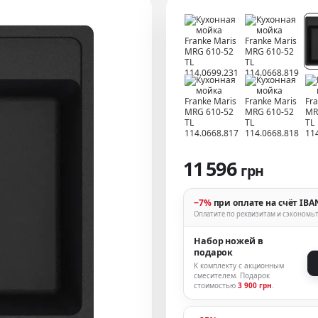
11 596
грн
−7%
при оплате на счёт IBA
Оплатите по реквизитам и сэкономь
Набор ножей в
подарок
К комплекту с акционным
смесителем.
Подарок
стоимостью
3 900 грн
.