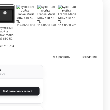
⚖ Сравнить
В желания
N
те 7%
Выбрать смеситель