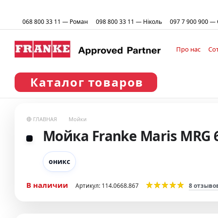
Перейти к основному контенту
068 800 33 11 — Роман
098 800 33 11 — Ніколь
097 7 900 900 —
Про нас
Со
Пользоват
Каталог товаров
🔴 ГЛАВНАЯ
Мойки
Мойка Franke Maris MRG 
оникс
В наличии
Артикул: 114.0668.867
8 отзыво