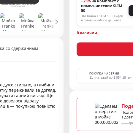
−25%
на комплект с
измельчителем SLIM
50
Эта мойка + SLIM 50 + сифон
в готовом наборе дешевле.
В наличии
йка со сдержанным
ПОКУПКА ЧАСТЯМИ
11 платежей по 1 054.18 грн
ає дуже стильно, а глибини
атку переживали за догляд,
мувати гарний вигляд. Ще
е довелося відразу
Под
ісяців — покупкою повністю
Подгот
в доза
387 гр