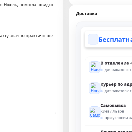
ю Ніколь, помогла швидко
Доставка
 факту значно практичніше
Бесплатн
В отделение 
для заказов от
Курьер по ад
для заказов от
Самовывоз
Киев / Львов
при условии 
Другие вариа