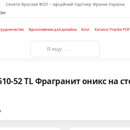
Сенета Ярослав ФОП – офіційний партнер Франке Україна
 Опт
трудничество
Вдохновение для дизайна
Блог
Каталог Franke PDF
ельское соглашение
610-52 TL Фрагранит оникс на с
в