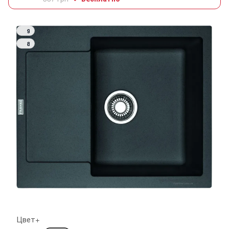
9
8
Цвет+