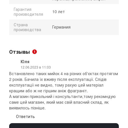
Гарантия
10 лет
производителя
Страна
Германия
производства
Отзывы
1
Юля
12.06.2023 в 11:03
Встановлено таких мийок 4 на різних об'єктах протягом
2 років. Бачила їх вживу після експлуатації. Слідів
експлуатації не видно, тому рахую цей матеріал
кращим або ж не гіршим аніж фраграніт.
А магазин прикольний і консультанти,тому рекомндую
саме цей магазин, який має свій власний склад, як
виявилось пізніше.
Ответить