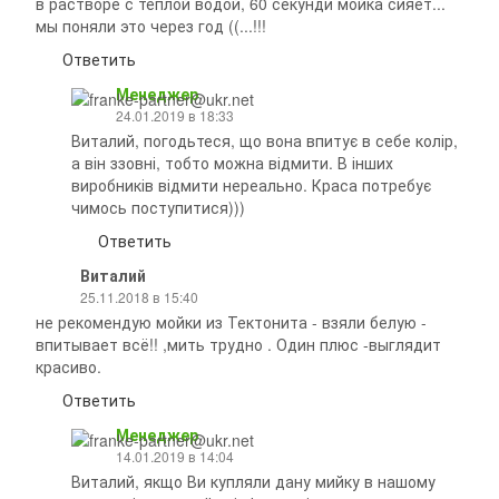
в растворе с теплой водой, 60 секунди мойка сияет...
мы поняли это через год ((...!!!
Ответить
Менеджер
24.01.2019 в 18:33
Виталий, погодьтеся, що вона впитує в себе колір,
а він ззовні, тобто можна відмити. В інших
виробників відмити нереально. Краса потребує
чимось поступитися)))
Ответить
Виталий
25.11.2018 в 15:40
не рекомендую мойки из Тектонита - взяли белую -
впитывает всё!! ,мить трудно . Один плюс -выглядит
красиво.
Ответить
Менеджер
14.01.2019 в 14:04
Виталий, якщо Ви купляли дану мийку в нашому