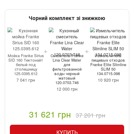
Чорний комплект зі знижкою
Мойка Franke Sirius
Смеситель Franke
Измельчитель
в
SID 160 Тектонайт
Lina Clear Water
пищевых отходов
ne
белый под
для
Franke Elite Slimline
столешницу
фильтрованной
SLIM 50
125.0395.612
воды черный
134.0715.098
матовый
7 041 грн
10 920 грн
120.0703.746
12 000 грн
31 621 грн
37 201 грн
КУПИТЬ