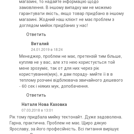
магазині, то надайте інформацію щодо
замовлення. В іншому випадку ми не можемо
гарантувати якість, якщо товар придбано в іншому
магазині. Жодний наш клієнт не має проблем з
доглядом мийок придбаних у нас!
Ответить
Виталий
24.01.2019 в 18:24
Менеджер, проблем не має, претензій тим більше,
купляв не у вас, але хто нею користується той
мене зрозуміє, так от для них через рік
користування(мук), я дам пораду- мийте її в в
теплому розчині відбілювача звичайного дешевого
- 60 сек і ніяких мук, допобачення.
Ответить
Наталя Нова Каховка
07.03.2018 в 13:01
Рік тому придбала мийку тектонайт. Дуже задоволена.
Гарна, практична. Проблем не має. Щиро дякую
Ярославу, за його професійність. Всі питання вирішує