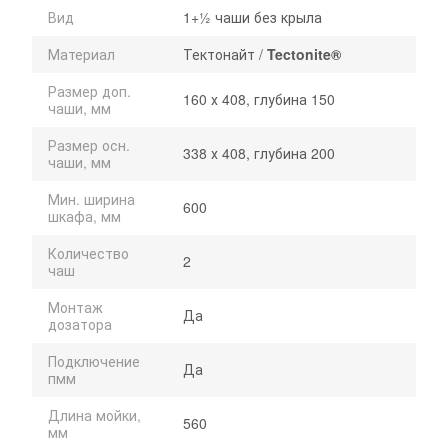
Вид
1+½ чаши без крыла
Материал
Тектонайт /
Tectonite®
Размер доп.
160 х 408, глубина 150
чаши, мм
Размер осн.
338 х 408, глубина 200
чаши, мм
Мин. ширина
600
шкафа, мм
Количество
2
чаш
Монтаж
Да
дозатора
Подключение
Да
пмм
Длина мойки,
560
мм