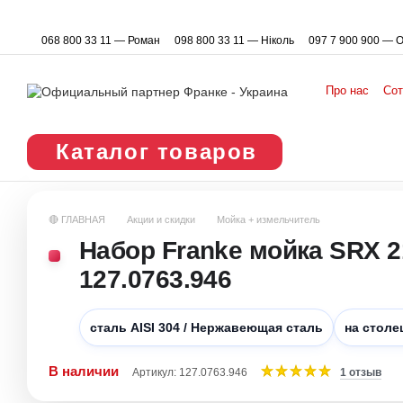
Перейти к основному контенту
068 800 33 11 — Роман
098 800 33 11 — Ніколь
097 7 900 900 — 
Про нас
Сот
Пользовате
Каталог товаров
🔴 ГЛАВНАЯ
Акции и скидки
Мойка + измельчитель
Набор Franke мойка SRX 2
127.0763.946
cталь AISI 304 / Нержавеющая сталь
на стол
В наличии
Артикул: 127.0763.946
1 отзыв