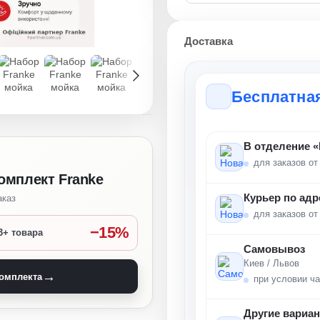
Доставка
Бесплатна
В отделение 
для заказов от
омплект Franke
Курьер по адр
аказ
для заказов от
−15%
3+ товара
Самовывоз
Киев / Львов
→
комплекта
при условии ч
Другие вариа