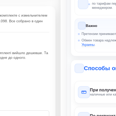
по тарифам пе
менеджером.
 комплекте с измельчителем
.098. Все собрано в один
Важно
Претензии принимаю
Обмен товара надлеж
Украины
.
омплекті вийшло дешевше. Та
одне до одного.
Способы о
При получе
наличные или к
По реквизи