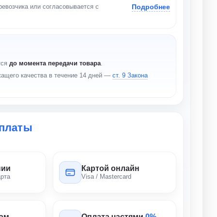
Подробнее
ревозчика или согласовывается с
тся
до момента передачи товара
.
ащего качества в течение 14 дней —
ст. 9 Закона
платы
нии
Картой онлайн
арта
Visa / Mastercard
там
Оплата частями
0%