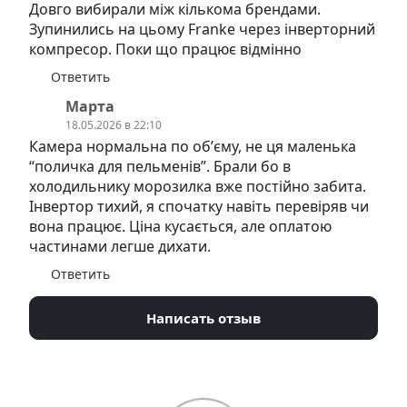
Довго вибирали між кількома брендами.
Зупинились на цьому Franke через інверторний
компресор. Поки що працює відмінно
Ответить
Марта
18.05.2026 в 22:10
Камера нормальна по обʼєму, не ця маленька
“поличка для пельменів”. Брали бо в
холодильнику морозилка вже постійно забита.
Інвертор тихий, я спочатку навіть перевіряв чи
вона працює. Ціна кусається, але оплатою
частинами легше дихати.
Ответить
Написать отзыв