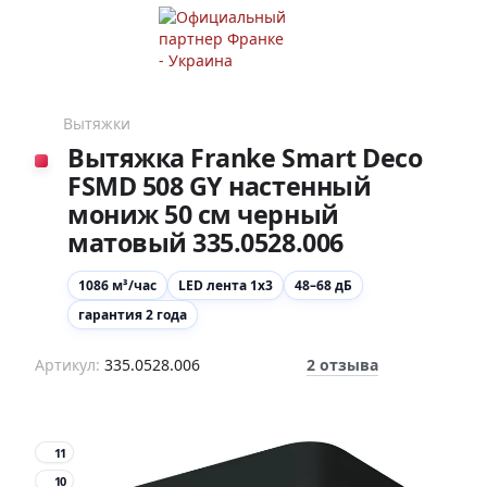
Вытяжки
Вытяжка Franke Smart Deco
FSMD 508 GY настенный
мониж 50 см черный
матовый 335.0528.006
1086 м³/час
LED лента 1х3
48–68 дБ
гарантия 2 года
Артикул:
335.0528.006
2 отзыва
11
10