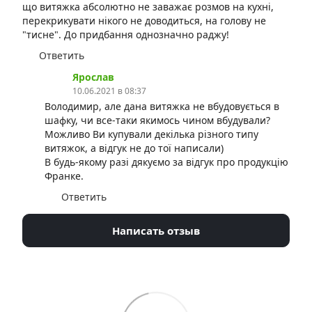
що витяжка абсолютно не заважає розмов на кухні,
перекрикувати нікого не доводиться, на голову не
"тисне". До придбання однозначно раджу!
Ответить
Ярослав
10.06.2021 в 08:37
Володимир, але дана витяжка не вбудовується в
шафку, чи все-таки якимось чином вбудували?
Можливо Ви купували декілька різного типу
витяжок, а відгук не до тої написали)
В будь-якому разі дякуємо за відгук про продукцію
Франке.
Ответить
Написать отзыв