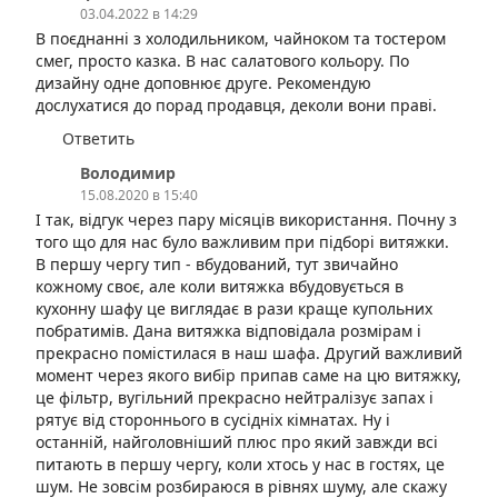
03.04.2022 в 14:29
В поєднанні з холодильником, чайноком та тостером
смег, просто казка. В нас салатового кольору. По
дизайну одне доповнює друге. Рекомендую
дослухатися до порад продавця, деколи вони праві.
Ответить
Володимир
15.08.2020 в 15:40
І так, відгук через пару місяців використання. Почну з
того що для нас було важливим при підборі витяжки.
В першу чергу тип - вбудований, тут звичайно
кожному своє, але коли витяжка вбудовується в
кухонну шафу це виглядає в рази краще купольних
побратимів. Дана витяжка відповідала розмірам і
прекрасно помістилася в наш шафа. Другий важливий
момент через якого вибір припав саме на цю витяжку,
це фільтр, вугільний прекрасно нейтралізує запах і
рятує від стороннього в сусідніх кімнатах. Ну і
останній, найголовніший плюс про який завжди всі
питають в першу чергу, коли хтось у нас в гостях, це
шум. Не зовсім розбираюся в рівнях шуму, але скажу