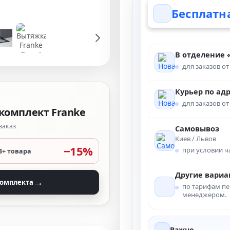
Бесплатн
В отделение 
для заказов от
Курьер по ад
для заказов от
комплект Franke
заказ
Самовывоз
Киев / Львов
−15%
при условии 
3+ товара
Другие вариа
→
комплекта
по тарифам пе
менеджером.
Важно