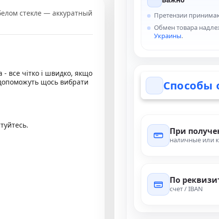
белом стекле — аккуратный
Претензии принима
Обмен товара надле
Украины
.
 - все чітко і швидко, якщо
і допоможуть щось вибрати
Способы 
стуйтесь.
При получ
наличные или к
По реквизи
счет / IBAN