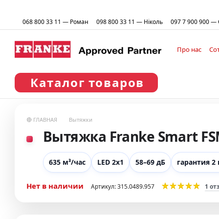
Перейти к основному контенту
068 800 33 11 — Роман
098 800 33 11 — Ніколь
097 7 900 900 —
Про нас
Со
Пользоват
Каталог товаров
🔴 ГЛАВНАЯ
Вытяжки
Вытяжка Franke Smart FS
635 м³/час
LED 2x1
58–69 дБ
гарантия 2 
Нет в наличии
Артикул: 315.0489.957
1 от