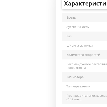
Характеристи
Бренд
Аутентичность
Тип
Ширина вытяжки
Количество скоростей
Рекомендуемое расстояни
поверхности
Тип мотора
Тип управления
Производительность согла
6159 макс.