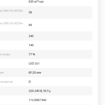
635 м³/час
о DIN EN 60704-
58
о DIN EN 60704-
69
240
140
и жира
77 %
LED 2x1
тия
Ø120 мм
оэнергии
D
220-240 В, 50 Гц
112.0067.942