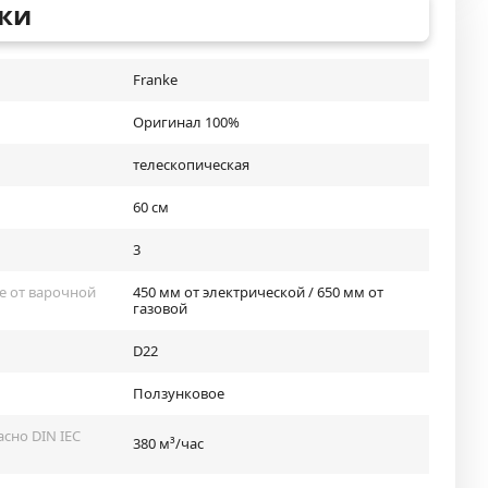
ки
Franke
Оригинал 100%
телескопическая
60 см
3
е от варочной
450 мм от электрической / 650 мм от
газовой
D22
Ползунковое
сно DIN IEC
380 м³/час