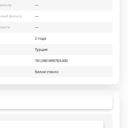
фильтр
—
ьный фильтр
—
лекте
—
2 года
Турция
7612981899783.000
белое стекло