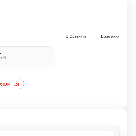
⚖ Сравнить
В желания
N
те 7%
оявится