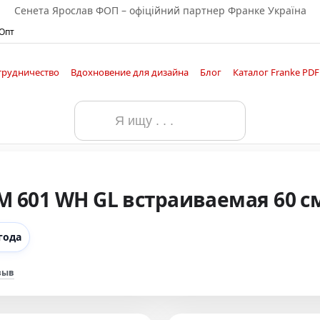
Сенета Ярослав ФОП – офіційний партнер Франке Україна
 Опт
трудничество
Вдохновение для дизайна
Блог
Каталог Franke PDF
ельское соглашение
M 601 WH GL встраиваемая 60 см
года
зыв