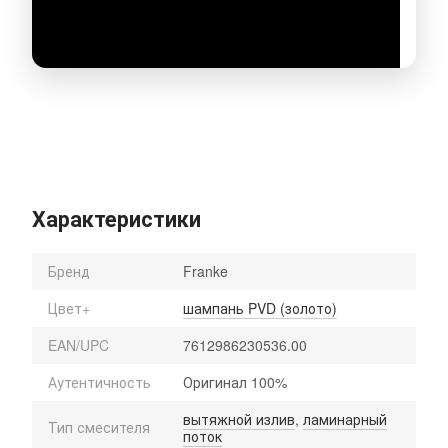
Характеристики
Бренд
Franke
Цвет+
шампань PVD (золото)
EAN/UPC
7612986230536.00
Аутентичность
Оригинал 100%
вытяжной излив
,
ламинарный
Тип смесителя
поток