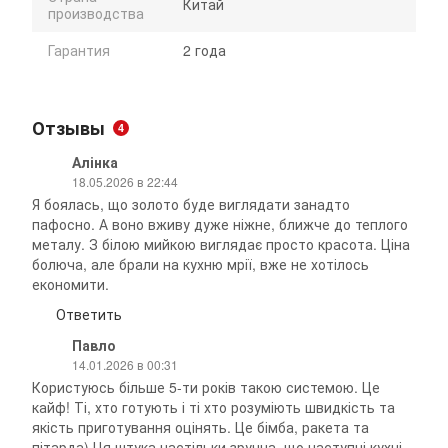
Китай
производства
Гарантия
2 года
Отзывы
4
Алінка
18.05.2026 в 22:44
Я боялась, що золото буде виглядати занадто
пафосно. А воно вживу дуже ніжне, ближче до теплого
металу. З білою мийкою виглядає просто красота. Ціна
болюча, але брали на кухню мрії, вже не хотілось
економити.
Ответить
Павло
14.01.2026 в 00:31
Користуюсь більше 5-ти років такою системою. Це
кайф! Ті, хто готують і ті хто розуміють швидкість та
якість приготування оцінять. Це бімба, ракета та
пітарда) Ця штука настільки зручна, що наступні кухні