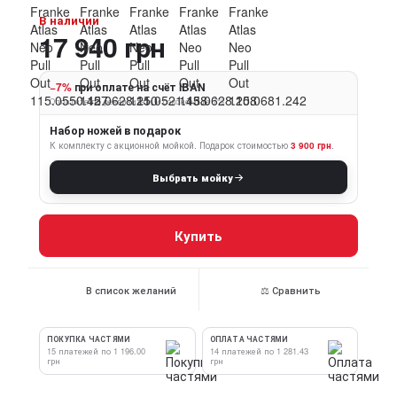
В наличии
17 940 грн
−7%
при оплате на счёт IBAN
Оплатите по реквизитам и сэкономьте 7%
Набор ножей в подарок
К комплекту с акционной мойкой.
Подарок стоимостью
3 900 грн
.
Выбрать мойку
Купить
В список желаний
⚖ Сравнить
ПОКУПКА ЧАСТЯМИ
ОПЛАТА ЧАСТЯМИ
15 платежей по 1 196.00
14 платежей по 1 281.43
грн
грн