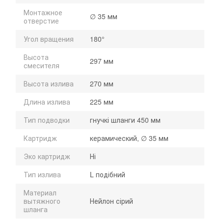
Монтажное
∅ 35 мм
отверстие
Угол вращения
180°
Высота
297 мм
смесителя
Высота излива
270 мм
Длина излива
225 мм
Тип подводки
гнучкі шланги 450 мм
Картридж
керамический, ∅ 35 мм
Эко картридж
Ні
Тип излива
L подібний
Материал
вытяжного
Нейлон сірий
шланга