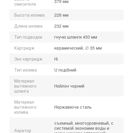
379 мм
смесителя
Высота излива
228 мм
Длина излива
232 мм
Тип подводки
гнучкі шланги 450 мм
Картридж
керамический, ∅ 35 мм
Эко картридж
Ні
Тип излива
U подібний
Материал
вытяжного
Нейлон чорний
шланга
Материал
вытяжного
Нержавіюча сталь
излива
съемный, многоуровневый, с
системой экономии воды и
Аэратор