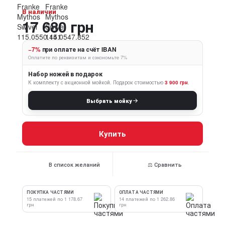
В наличии
17 680 грн
−7%
при оплате на счёт IBAN
Оплатите по реквизитам и сэкономьте 7%
Набор ножей в подарок
К комплекту с акционной мойкой.
Подарок стоимостью
3 900 грн
.
Выбрать мойку
Купить
В список желаний
⚖ Сравнить
ПОКУПКА ЧАСТЯМИ
ОПЛАТА ЧАСТЯМИ
15 платежей по 1 178.67
14 платежей по 1 262.86
грн
грн