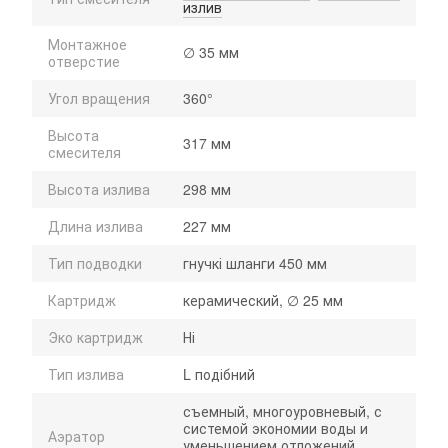
излив
Монтажное
∅ 35 мм
отверстие
Угол вращения
360°
Высота
317 мм
смесителя
Высота излива
298 мм
Длина излива
227 мм
Тип подводки
гнучкі шланги 450 мм
Картридж
керамический, ∅ 25 мм
Эко картридж
Ні
Тип излива
L подібний
съемный, многоуровневый, с
системой экономии воды и
Аэратор
уменьшением отложений