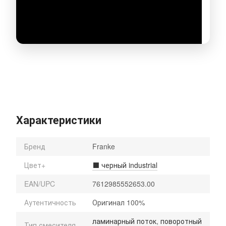
Характеристики
Бренд
Franke
Цвет+
⬛️ черный industrial
EAN/UPC
7612985552653.00
Аутентичность
Оригинал 100%
ламинарный поток
,
поворотный
Тип смесителя