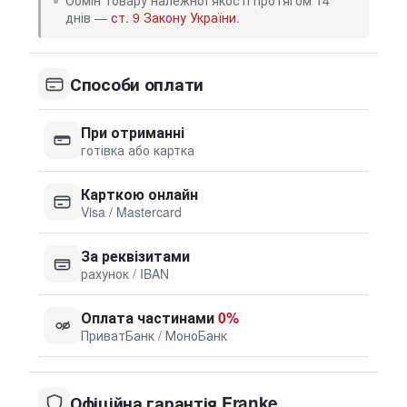
Обмін товару належної якості протягом 14
днів —
ст. 9 Закону України
.
Способи оплати
При отриманні
готівка або картка
Карткою онлайн
Visa / Mastercard
За реквізитами
рахунок / IBAN
Оплата частинами
0%
ПриватБанк / МоноБанк
Офіційна гарантія Franke