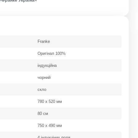
Franke
Оригінал 100%
індукційна
чорний
скло
780 х 520 мм
80 см
750 х 490 мм
4 індукціних поля