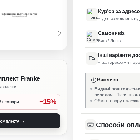
Кур’єр за адрес
для замовлень від
Самовивіз
Київ / Львів
Інші варіанти до
за тарифами пере
мплект Franke
Важливо
амовлення
Видимі пошкодження
передачі.
Після цього
−15%
Обмін товару належно
3+ товари
→
комплекту
Способи опл