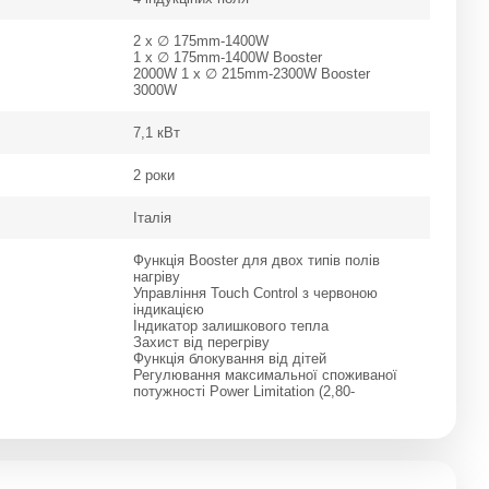
2 x ∅ 175mm-1400W
1 x ∅ 175mm-1400W Booster
2000W 1 x ∅ 215mm-2300W Booster
3000W
7,1 кВт
2 роки
Італія
Функція Booster для двох типів полів
нагріву
Управління Touch Control з червоною
індикацією
Індикатор залишкового тепла
Захист від перегріву
Функція блокування від дітей
Регулювання максимальної споживаної
потужності Power Limitation (2,80-