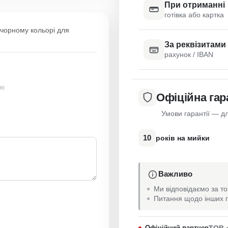
При отриманні
готівка або картка
 чорному кольорі для
За реквізитами
рахунок / IBAN
ою
Офіційна гар
Умови гарантії — дл
10
років на мийки
Важливо
Ми відповідаємо за то
Питання щодо інших п
Офіційний партнер
ТОВ 