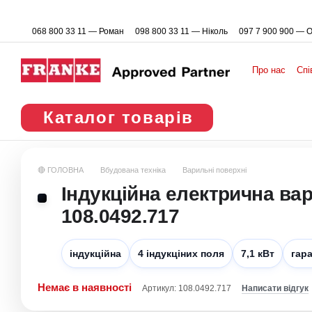
Перейти до основного контенту
068 800 33 11 — Роман
098 800 33 11 — Ніколь
097 7 900 900 — 
Про нас
Спі
Каталог товарів
🔴 ГОЛОВНА
Вбудована техніка
Варильні поверхні
Індукційна електрична ва
108.0492.717
індукційна
4 індукціних поля
7,1 кВт
гара
Немає в наявності
Артикул: 108.0492.717
Написати відгук