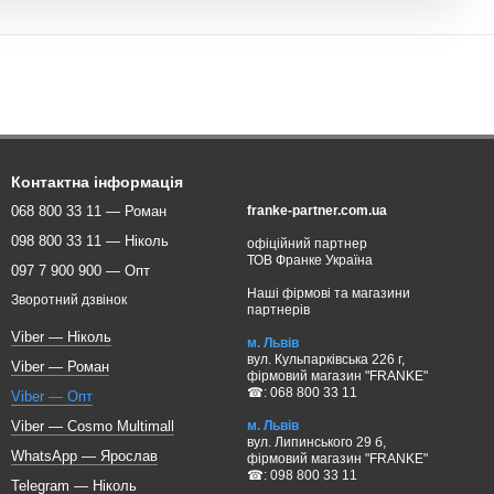
Контактна інформація
068 800 33 11 — Роман
franke-partner.com.ua
098 800 33 11 — Ніколь
офіційний партнер
ТОВ Франке Україна
097 7 900 900 — Опт
Наші фірмові та магазини
Зворотний дзвінок
партнерів
Viber — Ніколь
м. Львів
вул. Кульпарківська 226 г,
Viber — Роман
фірмовий магазин "FRANKE"
☎: 068 800 33 11
Viber — Опт
м. Львів
Viber — Cosmo Multimall
вул. Липинського 29 б,
WhatsApp — Ярослав
фірмовий магазин "FRANKE"
☎: 098 800 33 11
Telegram — Ніколь