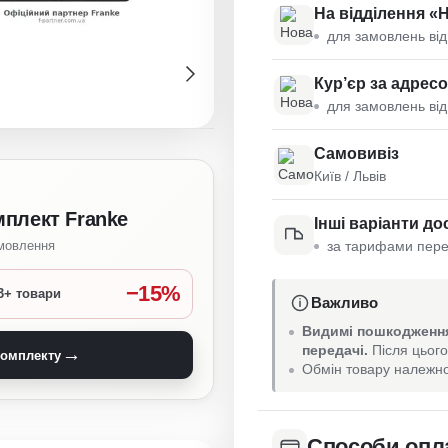
На відділення «
для замовлень від
Кур’єр за адрес
для замовлень від
Самовивіз
Київ / Львів
мплект Franke
Інші варіанти до
за тарифами пере
амовлення
−15%
3+ товари
Важливо
Видимі пошкодження
передачі.
Після цього
→
комплекту
Обмін товару належно
Способи опл