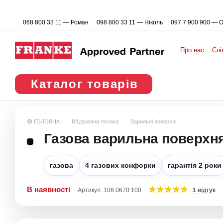
Перейти до основного контенту
068 800 33 11 — Роман
098 800 33 11 — Ніколь
097 7 900 900 — 
Про нас
Спі
Каталог товарів
🔴 ГОЛОВНА
Вбудована техніка
Варильні поверхні
Газова варильна поверхня
газова
4 газових конфорки
гарантія 2 роки
В наявності
Артикул: 106.0670.100
1 відгук