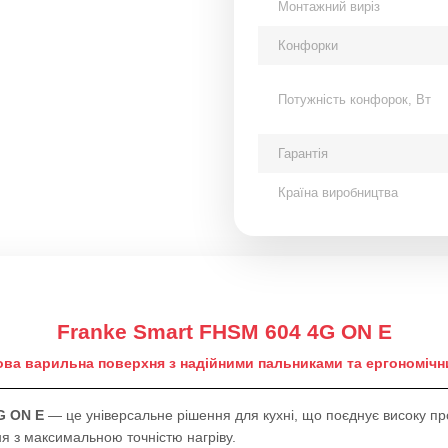
Монтажний виріз
Конфорки
Потужність конфорок, Вт
Гарантія
Країна виробництва
Franke Smart FHSM 604 4G ON E
ова варильна поверхня з надійними пальниками та ергономіч
G ON E
— це універсальне рішення для кухні, що поєднує високу прод
 з максимальною точністю нагріву.