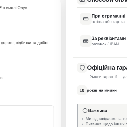
E в емалі Onyx —
При отриманні
готівка або картка
За реквізитами
дорого, відбитки та дрібні
рахунок / IBAN
Офіційна гар
Умови гарантії — дл
ою
10
років на мийки
Важливо
Ми відповідаємо за то
Питання щодо інших п