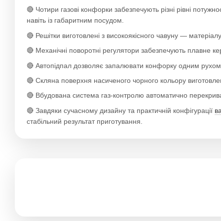
🔴 Чотири газові конфорки забезпечують різні рівні потужн
навіть із габаритним посудом.
🔴 Решітки виготовлені з високоякісного чавуну — матеріалу
🔴 Механічні поворотні регулятори забезпечують плавне керу
🔴 Автопідпал дозволяє запалювати конфорку одним рухом —
🔴 Скляна поверхня насиченого чорного кольору виготовлена
🔴 Вбудована система газ-контролю автоматично перекриває
🔴 Завдяки сучасному дизайну та практичній конфігурації
в
стабільний результат приготування.