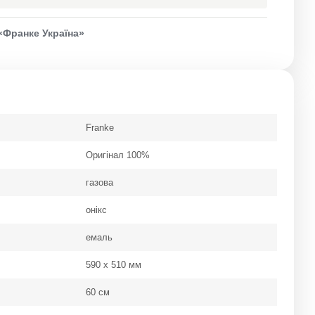
«Франке Україна»
Franke
Оригінал 100%
газова
онікс
емаль
590 х 510 мм
60 см