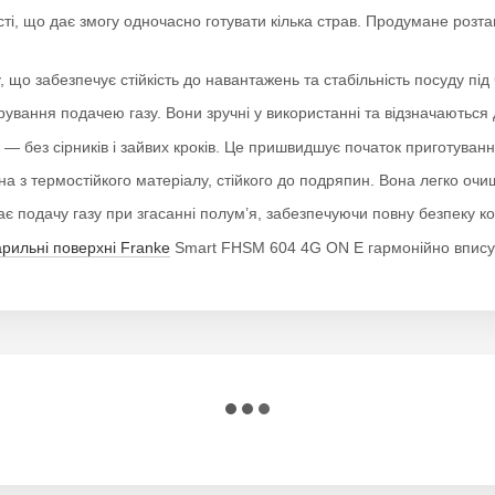
ості, що дає змогу одночасно готувати кілька страв. Продумане ро
, що забезпечує стійкість до навантажень та стабільність посуду пі
вання подачею газу. Вони зручні у використанні та відзначаються до
 без сірників і зайвих кроків. Це пришвидшує початок приготуванн
 з термостійкого матеріалу, стійкого до подряпин. Вона легко очищ
 подачу газу при згасанні полум’я, забезпечуючи повну безпеку к
арильні поверхні Franke
Smart FHSM 604 4G ON E гармонійно вписуют