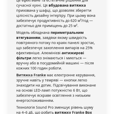
це ефективне та естетичне рішення для
сучасної кухні. Ця
вбудована витяжка
прихована у шафці, що дозволяє зберегти
цілісність дизайну інтер’єру. При цьому вона
забезпечує продуктивність до 620 м³/год —
достатньо для приміщень до 25 м².
Модель обладнана
периметральним
втягуванням
, завдяки якому швидкість
повітряного потоку по краях панелі зростає,
що забезпечує захоплення випарів на 25%
ефективніше. Алюмінієві
антижирові
фільтри
легко знімаються і миються —
вручну або в посудомийній машині — після
кожних 100 годин роботи.
Витяжка Franke
має електронне керування,
зручне навіть у темряві — кнопки легко
знаходити на дотик. Підсвічування виконане
на основі LED-ламп потужністю 6 Вт, що
забезпечує яскраве освітлення з низьким
енергоспоживанням.
Технологія Sound Pro зменшує рівень шуму
на 4–6 дБ, що робить
витяжку
Franke
Box