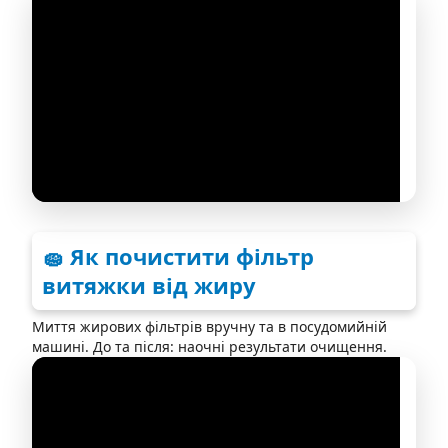
🧽 Як почистити фільтр
витяжки від жиру
Миття жирових фільтрів вручну та в посудомийній
машині. До та після: наочні результати очищення.