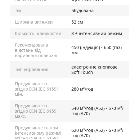
Тип
вбудована
Ширина витяжки
52 см
Кількість швидкостей
3 + інтенсивний режим
Рекомендована
450 (індукція) - 650 (газ)
відстань від
мм
варильної поверхні
електронне кнопкове
Тип управління
Soft Touch
Продуктивність
згідно DIN IEC 61591
280 м³/год
мін.
Продуктивність
540 м³/год (А52) - 570 м³/
згідно DIN IEC 6159
год (А70)
макс.
Продуктивність при
620 м³/год (А52) - 670 м³/
інтенсивному режимі
год (А70)
згідно DIN IEC 61591