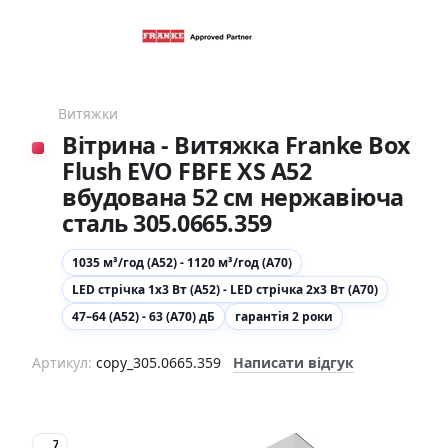
Витяжки
Вітрина - Витяжка Franke Box
Flush EVO FBFE XS A52
вбудована 52 см нержавіюча
сталь 305.0665.359
1035 м³/год (А52) - 1120 м³/год (А70)
LED стрічка 1х3 Вт (А52) - LED стрічка 2х3 Вт (А70)
47–64 (А52) - 63 (А70) дБ
гарантія 2 роки
Артикул:
copy_305.0665.359
Написати відгук
7