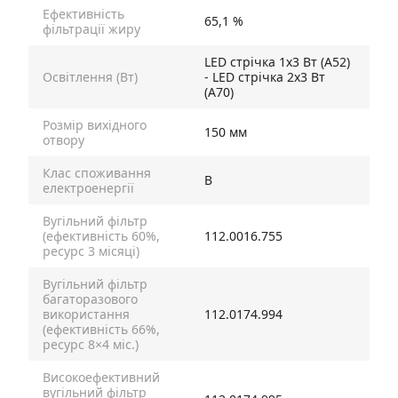
Ефективність
65,1 %
фільтрації жиру
LED стрічка 1х3 Вт (А52)
Освітлення (Вт)
- LED стрічка 2х3 Вт
(А70)
Розмір вихідного
150 мм
отвору
Клас споживання
B
електроенергії
Вугільний фільтр
(ефективність 60%,
112.0016.755
ресурс 3 місяці)
Вугільний фільтр
багаторазового
використання
112.0174.994
(ефективність 66%,
ресурс 8×4 міс.)
Високоефективний
вугільний фільтр