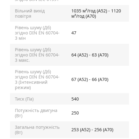
Вільний вихід
1035 м³/год (А52) - 1120
повітря
м³/год (А70)
Рівень шуму (Дб)
згідно DIN EN 60704-
47
3 мін
Рівень шуму (Дб)
згідно DIN EN 60704-
64 (А52) - 63 (А70)
3 макс.
Рівень шуму (Дб)
згідно DIN EN 60704-
67 (А52) - 66 (А70)
3 (Інтенсивний
режим)
Тиск (Па)
540
Потужність двигуна
250
(Вт)
Загальна потужність
253 (А52) - 256 (А70)
(Вт)