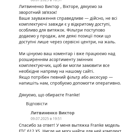
Литвиненко Виктор , Вікторе, дякуємо за
зворотний зв’язок!
Ваше зауваження справедливе — дійсно, не всі
комплектуючі завжди є у відкритому доступі,
особливо для витяжок. Фільтри поступово
додаємо у продаж, але деякі позиції поки що
доступні лише через сервісні центри, на жаль.
Ми цінуємо ваш коментар і вже працюємо над
розширенням асортименту змінних
комплектуючих, щоб ви могли замовити все
необхідне напряму на нашому сайті.
Якщо потрібен певний фільтр або аксесуар —
напишіть нам, спробуємо допомогти оперативно.
Дякуємо, що обираєте Franke!
Відповісти
Литвиненко Виктор
09.07.2025 в 19:51
Спасибо за ответ! У меня вытяжка Franke модель
FTC 612 XS. Нигде не могу найти для неё комплект