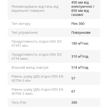
450 мм від
Рекомендована відстань від
електричної /
варильної поверхні
650 мм від
газової
Тип мотору
Flex 300
Тип управління
Повзункове
Продуктивність згідно DIN IEC
180 м³/час
61591 мін.
Продуктивність згідно DIN IEC
310 м³/год
6159 макс.
Вільний вихід повітря
518 м³/год
Рівень шуму (Дб) згідно DIN EN
57
60704-3 мін
Рівень шуму (Дб) згідно DIN EN
67
60704-3 макс.
Тиск (Па)
260