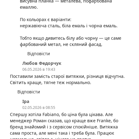
висувна планка — металева, пофарбована
емаллю.
По кольорах є варіанти:
нержавіюча сталь, біла емаль і чорна емаль.
Тобто якщо дивитесь білу або чорну — це саме
фарбований метал, не скляний фасад.
Відповісти
Любов Федорчук
06.05.2026 в 19:43
Поставили замість старої витяжки, різниця відчутна.
Світить краще, тягне теж нормально.
Відповісти
Іра
02.05.2026 в 08:55
Спершу хотіла Fabiano, бо ціна була цікава. Але
менеджер Роман сказав, що краще вже Franke, бо
бренд знайомий і з сервісом спокійніше. Витяжка
сама проста, але мені така і треба була. Працює