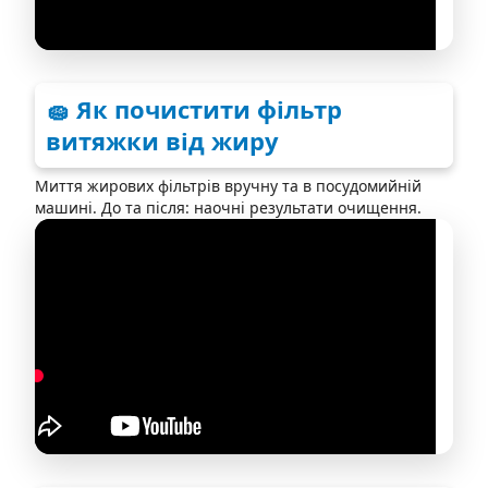
🧽 Як почистити фільтр
витяжки від жиру
Миття жирових фільтрів вручну та в посудомийній
машині. До та після: наочні результати очищення.