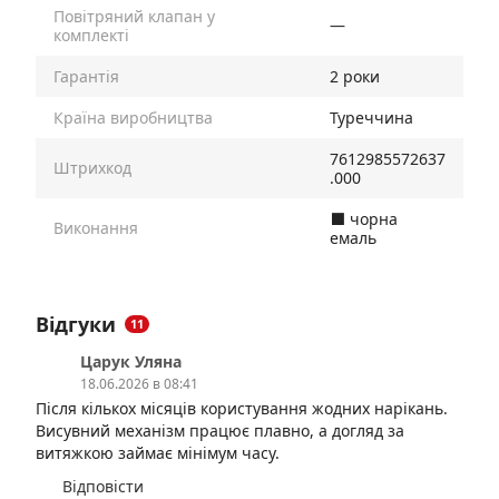
Повітряний клапан у
—
комплекті
Гарантія
2 роки
Країна виробництва
Туреччина
7612985572637
Штрихкод
.000
⬛️ чорна
Виконання
емаль
Відгуки
11
Царук Уляна
18.06.2026 в 08:41
Після кількох місяців користування жодних нарікань.
Висувний механізм працює плавно, а догляд за
витяжкою займає мінімум часу.
Відповісти