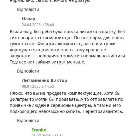
нормально, світло є, нічого не дратує.
Відповісти
Назар
24.04.2026 в 08:40
Взяли білу, бо треба була проста витяжка в шафку, без
тих наворотів і космічних цін. По тязі норм, для нашої
кухні хватає. Фільтри алюмінієві є, але вони трохи
дорогуваті якщо міняти часто, тому краще не
запускати — періодично знімати і нормально чистити.
Тоді все ок і зайвих витрат меньше.
Відповісти
Литвиненко Виктор
08.07.2025 в 14:53
Плохо, что вы не продаёте комплектующие. Хотя бы
фильтры то могли бы продавать. А то отправляете по
привычке людей в сервисные центры, а там ничего
подходящего невозможно купить. Перестраивайтесь.
Відповісти
⁨Franke
08.07.2025 в 16:51