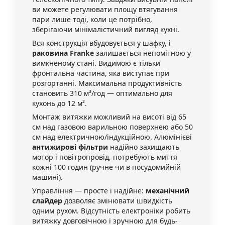
ви можете регулювати площу втягування
пари лише тоді, коли це потрібно,
зберігаючи мінімалістичний вигляд кухні.
Вся конструкція вбудовується у шафку, і
раковина
Franke
залишається непомітною у
вимкненому стані. Видимою є тільки
фронтальна частина, яка виступає при
розгортанні. Максимальна продуктивність
становить 310 м³/год — оптимально для
кухонь до 12 м².
Монтаж витяжки можливий на висоті від 65
см над газовою варильною поверхнею або 50
см над електричною/індукційною. Алюмінієві
антижирові фільтри
надійно захищають
мотор і повітропровід, потребують миття
кожні 100 годин (ручне чи в посудомийній
машині).
Управління — просте і надійне:
механічний
слайдер
дозволяє змінювати швидкість
одним рухом. Відсутність електроніки робить
витяжку довговічною і зручною для будь-