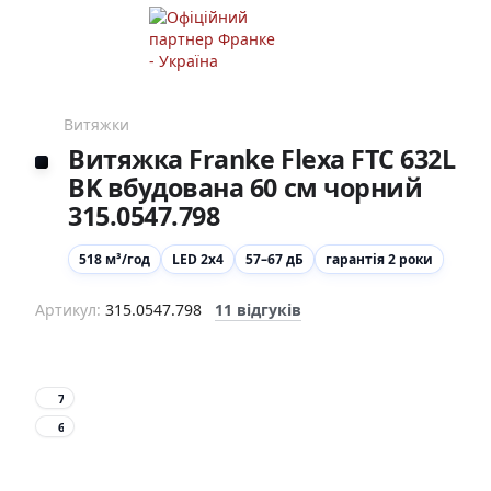
Витяжки
Витяжка Franke Flexa FTC 632L
BK вбудована 60 см чорний
315.0547.798
518 м³/год
LED 2х4
57–67 дБ
гарантія 2 роки
Артикул:
315.0547.798
11 відгуків
7
6