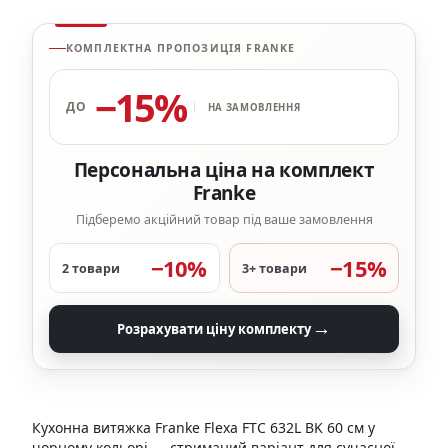
КОМПЛЕКТНА ПРОПОЗИЦІЯ FRANKE
−15%
ДО
НА ЗАМОВЛЕННЯ
Персональна ціна на комплект
Franke
Підберемо акційний товар під ваше замовлення
−10%
−15%
2 товари
3+ товари
→
Розрахувати ціну комплекту
Кухонна витяжка Franke Flexa FTC 632L BK 60 см у
чорному кольорі — стриманий варіант для сучасної