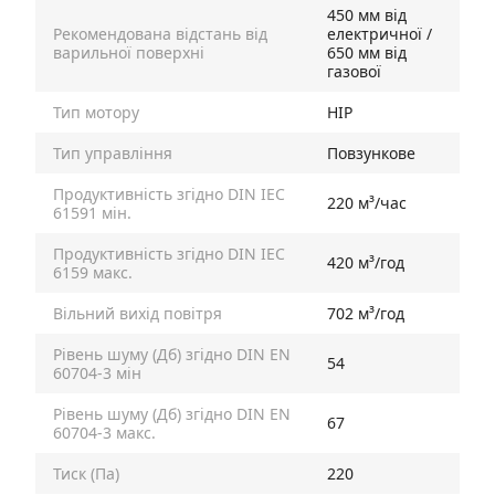
450 мм від
Рекомендована відстань від
електричної /
варильної поверхні
650 мм від
газової
Тип мотору
HIP
Тип управління
Повзункове
Продуктивність згідно DIN IEC
220 м³/час
61591 мін.
Продуктивність згідно DIN IEC
420 м³/год
6159 макс.
Вільний вихід повітря
702 м³/год
Рівень шуму (Дб) згідно DIN EN
54
60704-3 мін
Рівень шуму (Дб) згідно DIN EN
67
60704-3 макс.
Тиск (Па)
220