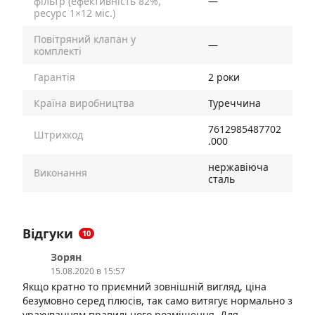
фільтр (ефективність 82%,
—
ресурс 1×12 міс.)
Повітряний клапан у
—
комплекті
Гарантія
2 роки
Країна виробництва
Туреччина
7612985487702
Штрихкод
.000
нержавіюча
Виконання
сталь
Відгуки
10
Зорян
15.08.2020 в 15:57
Якщо кратно то приємний зовнішній вигляд, ціна
безумовно серед плюсів, так само витягує нормально з
урахуванням правильного розміщення. Для