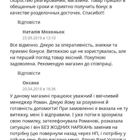
скоростью реагирования, магазина. Товар пришел в
обещанные сроки и приятно получить бонус в
качестве розделочных досточек. Спасибо!!!
Відповісти
Наталія Мохоньок
25.09.2019 в 13:10
Все відмінно. Дякую за оперативність, знижки та
приємні бонуси. Витяжкою ще не користувалась, але
на перший погляд товар якісний. Покупкою
задоволена. Рекомендую магазин до співпраці.
Відповісти
Оксана
20.04.2018 в 16:36
У даному магазині працюює уважний і ввічливий
менеджер Роман. Дякую йому за розуміння й
готовність допомогти! При замовленні я вказала не ту
витяжку, мені її відправили. І уже потім я зрозуміла
свою помилку, зателефонувала Романові, розказала
ситуацію і він БЕЗ ЖОДНИХ НАРІКАНЬ замінив на
потрібну (цю повернули назад через НП, і потрібну у
той-же день було вислано мені). Дякую Вам! Успіхів у