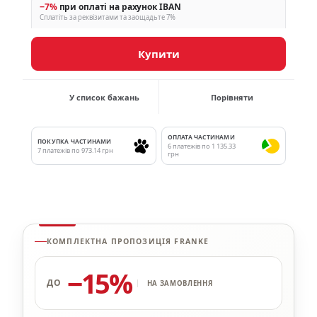
−7%
при оплаті на рахунок IBAN
Сплатіть за реквізитами та заощадьте 7%
Купити
У список бажань
Порівняти
ОПЛАТА ЧАСТИНАМИ
ПОКУПКА ЧАСТИНАМИ
6 платежів по 1 135.33
7 платежів по 973.14 грн
грн
КОМПЛЕКТНА ПРОПОЗИЦІЯ FRANKE
−15%
ДО
НА ЗАМОВЛЕННЯ