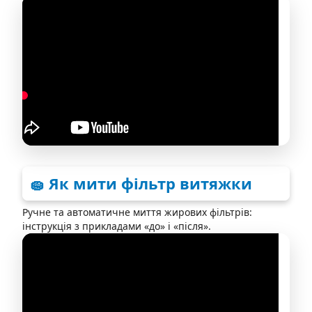
🧽 Як мити фільтр витяжки
Ручне та автоматичне миття жирових фільтрів:
інструкція з прикладами «до» і «після».