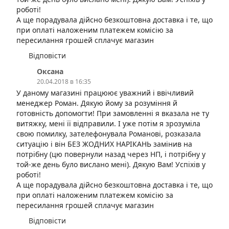
роботі!
А ще порадувала дійсно безкоштовна доставка і те, що
при оплаті наложеним платежем комісію за
пересилання грошей сплачує магазин
Відповісти
Оксана
20.04.2018 в 16:35
У даному магазині працюює уважний і ввічливий
менеджер Роман. Дякую йому за розуміння й
готовність допомогти! При замовленні я вказала не ту
витяжку, мені її відправили. І уже потім я зрозуміла
свою помилку, зателефонувала Романові, розказала
ситуацію і він БЕЗ ЖОДНИХ НАРІКАНЬ замінив на
потрібну (цю повернули назад через НП, і потрібну у
той-же день було вислано мені). Дякую Вам! Успіхів у
роботі!
А ще порадувала дійсно безкоштовна доставка і те, що
при оплаті наложеним платежем комісію за
пересилання грошей сплачує магазин
Відповісти