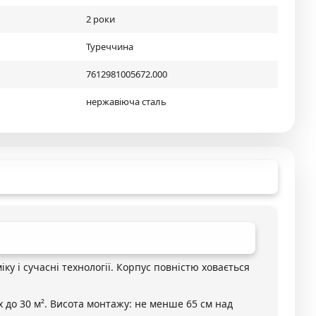
2 роки
Туреччина
7612981005672.000
нержавіюча сталь
іку і сучасні технології. Корпус повністю ховається
 до 30 м². Висота монтажу: не менше 65 см над