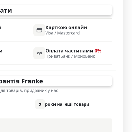
лати
і
Карткою онлайн
а
Visa / Mastercard
и
Оплата частинами
0%
ПриватБанк / МоноБанк
рантія Franke
для товарів, придбаних у нас
2
роки на інші товари