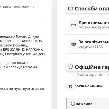
ктивна телескопічна
Способи оп
При отриманн
готівка або картк
менеджер Роман. Дякую
мовленні я вказала не ту
За реквізитам
іла свою помилку,
рахунок / IBAN
 він БЕЗ ЖОДНИХ НАРІКАНЬ
П, і потрібну у той-же день
е, що при оплаті
Офіційна га
ошей сплачує магазин
Умови гарантії — 
10
років на мийки
ески не чувствуется запах
Важливо