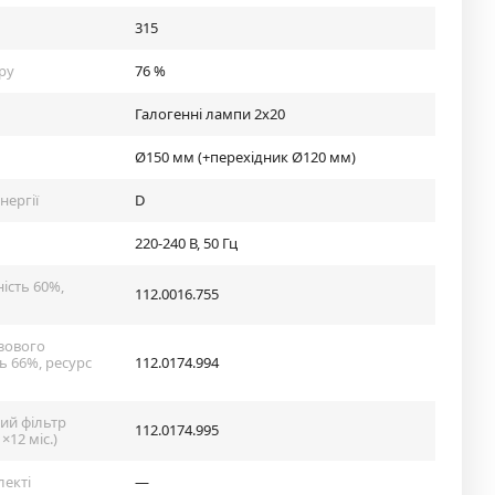
315
ру
76 %
Галогенні лампи 2х20
Ø150 мм (+перехідник Ø120 мм)
нергії
D
220-240 В, 50 Гц
ість 60%,
112.0016.755
азового
ь 66%, ресурс
112.0174.994
ий фільтр
112.0174.995
×12 міс.)
лекті
—