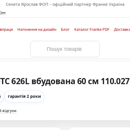
Сенета Ярослав ФОП – офіційний партнер Франке Україна
 Опт
івпраця
Натхнення на дизайн
Блог
Каталог Franke PDF
Доставка
C 626L вбудована 60 см 110.027
Б
гарантія 2 роки
3 відгуки