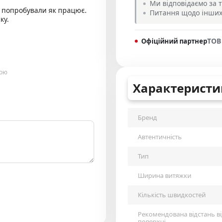
Ми відповідаємо за т
у попробували як працює.
Питання щодо інших 
ку.
ТОВ
Офіційний партнер
гою
Характеристи
Бренд
Автентичність
Тип
Ширина витяжки
Кількість швидкостей
Рекомендована відстань в
поверхні