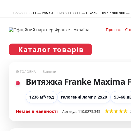
Перейти до основного контенту
068 800 33 11 — Роман
098 800 33 11 — Ніколь
097 7 900 900 —
Про нас
Сп
Каталог товарів
🔴 ГОЛОВНА
Витяжки
Витяжка Franke Maxima FT
1236 м³/год
галогенні лампи 2х20
53–68 д
Немає в наявності
Артикул: 110.0275.345