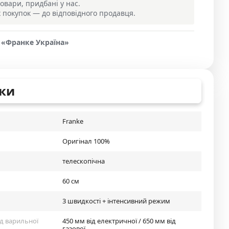
овари, придбані у нас.
покупок — до відповідного продавця.
 «Франке Україна»
ки
Franke
Оригінал 100%
телескопічна
60 см
3 швидкості + інтенсивний режим
ід варильної
450 мм від електричної / 650 мм від
газової