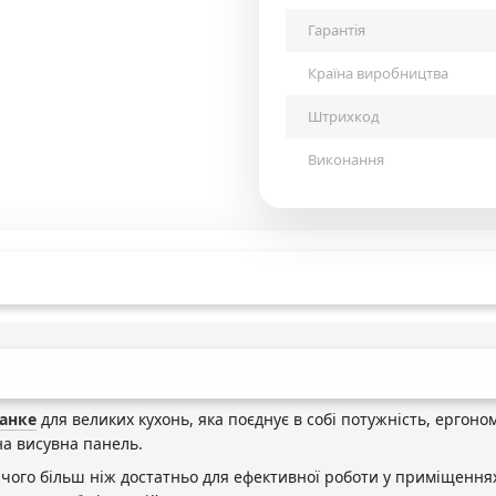
Гарантія
Країна виробництва
Штрихкод
Виконання
анке
для великих кухонь, яка поєднує в собі потужність, ергоном
на висувна панель.
 чого більш ніж достатньо для ефективної роботи у приміщеннях