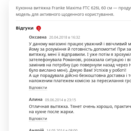
Кухонна витяжка Franke Maxima FTC 626L 60 см — проду
модель для активного щоденного користування.
Відгуки
3
Оксаена
20.04.2018 в 16:32
У даному магазині працює уважний і ввічливий 
йому за розуміння й готовність допомогти! При за
витяжку, мені її відправили. І уже потім я зрозум
зателефонувала Романові, розказала ситуацію і
замінив на потрібну (цю повернули назад через Н
було вислано мені). Дякую Вам! Успіхів у роботі!
А ще порадувала дійсно безкоштовна доставка і т
наложеним платежем комісію за пересилання гр
Відповісти
Алина
09.06.2014 в 23:15
Отличная вытяжка. Тянет очень хорошо, практич
на кухне после жарки.
Відповісти
Андрій
14.05.2014 в 08:00