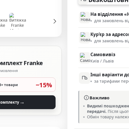
На відділення 
для замовлень ві
Кур’єр за адре
для замовлень ві
Самовивіз
Київ / Львів
омплект Franke
замовлення
Інші варіанти д
за тарифами пер
−15%
3+ товари
Важливо
→
комплекту
Видимі пошкодженн
передачі.
Після цьог
Обмін товару належн