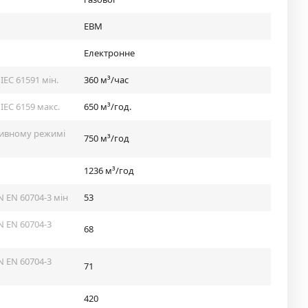
EBM
Електронне
IEC 61591 мін.
360 м³/час
IEC 6159 макс.
650 м³/год.
сивному режимі
750 м³/год
1236 м³/год
N EN 60704-3 мін
53
N EN 60704-3
68
N EN 60704-3
71
420