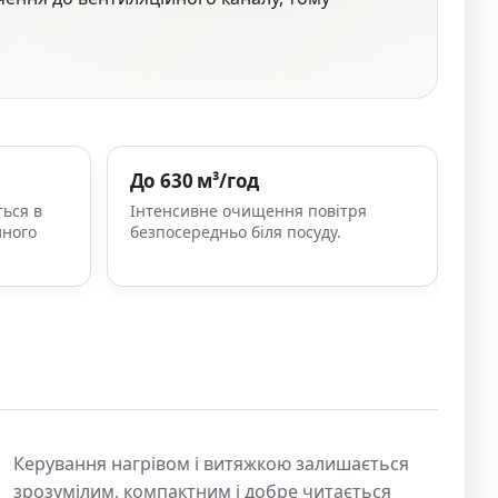
До 630 м³/год
ься в
Інтенсивне очищення повітря
йного
безпосередньо біля посуду.
Керування нагрівом і витяжкою залишається
зрозумілим, компактним і добре читається