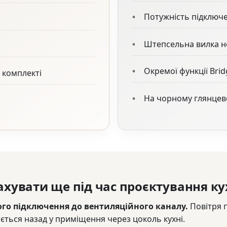
Потужність підключе
Штепсельна вилка н
Окремої функції Bri
 комплекті
На чорному глянцево
хувати ще під час проєктування ку
ого підключення до вентиляційного каналу.
Повітря 
ється назад у приміщення через цоколь кухні.