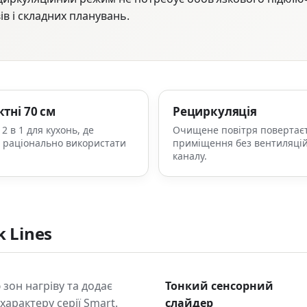
в і складних планувань.
тні 70 см
Рециркуляція
2 в 1 для кухонь, де
Очищене повітря повертаєт
 раціонально використати
приміщення без вентиляці
каналу.
 Lines
зон нагріву та додає
Тонкий сенсорний
характеру серії Smart.
слайдер