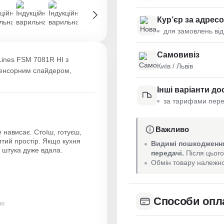
Кур’єр за адрес
для замовлень від
Самовивіз
Lines FSM 7081R HI з
Київ / Львів
 сенсорним слайдером,
Інші варіанти до
за тарифами пере
Важливо
 нависає. Стоїш, готуєш,
итий простір. Якщо кухня
Видимі пошкодження
 штука дуже вдала.
передачі.
Після цього
Обмін товару належно
Способи опл
ою