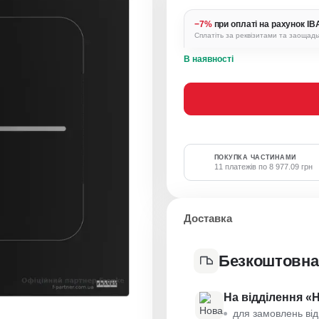
−7%
при оплаті на рахунок I
Сплатіть за реквізитами та заощад
В наявності
ПОКУПКА ЧАСТИНАМИ
11 платежів по 8 977.09 грн
Доставка
Безкоштовна
На відділення «
для замовлень від