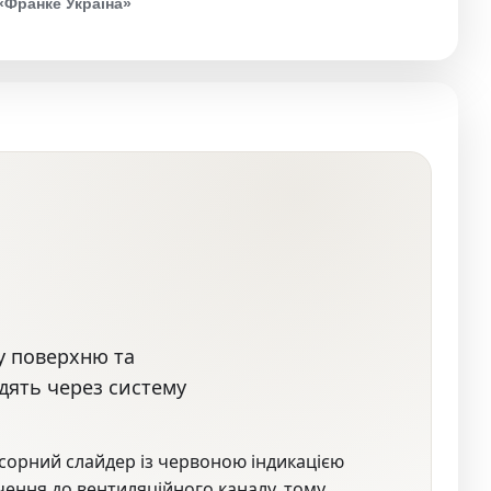
«Франке Україна»
у поверхню та
дять через систему
нсорний слайдер із червоною індикацією
ення до вентиляційного каналу, тому