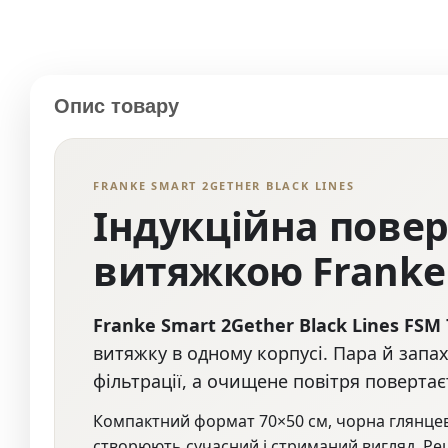
Опис товару
FRANKE SMART 2GETHER BLACK LINES
Індукційна повер
витяжкою Franke 
Franke Smart 2Gether Black Lines FSM 
витяжку в одному корпусі. Пара й запа
фільтрації, а очищене повітря повертає
Компактний формат 70×50 см, чорна глянцева
створюють сучасний і стриманий вигляд. Ре