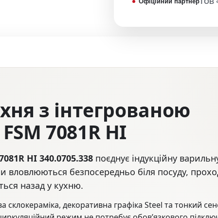
Офіційний партнер
ТОВ 
хня з інтегрованою
FSM 7081R HI
7081R HI 340.0705.338
поєднує індукційну варильн
хи вловлюються безпосередньо біля посуду, прохо
ться назад у кухню.
 склокераміка, декоративна графіка Steel та тонкий се
циркуляційний режим не потребує обов’язкового підключ