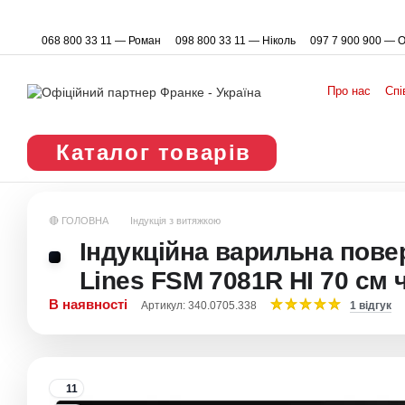
Перейти до основного контенту
068 800 33 11 — Роман
098 800 33 11 — Ніколь
097 7 900 900 — 
Про нас
Спі
Каталог товарів
🔴 ГОЛОВНА
Індукція з витяжкою
Індукційна варильна пове
Lines FSM 7081R HI 70 см 
В наявності
Артикул: 340.0705.338
1 відгук
11