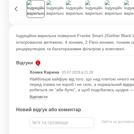
Індукційна варильна поверхня Franke Smart 2Gether Black 
інтегрованою витяжкою, 4 зонами, 2 Flexi-зонами, тонким
рециркуляцією та багаторазовим фільтром у комплекті.
Відгуки
1
Хомик Карина
05.07.2026 в 21:28
Найбільше кайфую від того, що над плитою нічого не
перед очима не короб і не скло, а нормальний відкр
робиться не “аби було”, а щоб подобалась щодня —
Відповісти
Новий відгук або коментар
Увійти за допомог