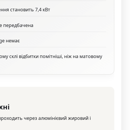
ння становить 7,4 кВт
е передбачена
dge немає
му склі відбитки помітніші, ніж на матовому
хні
проходить через алюмінієвий жировий і