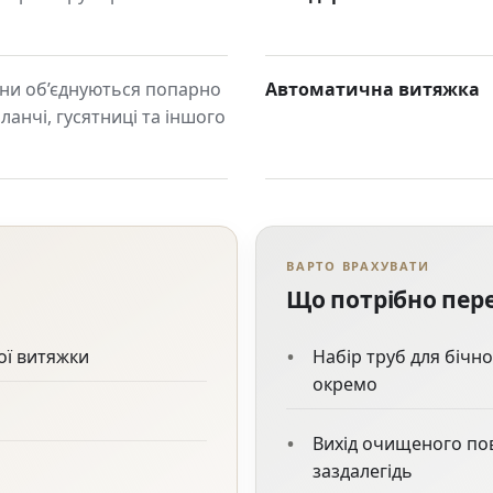
ни об’єднуються попарно
Автоматична витяжка
планчі, гусятниці та іншого
ВАРТО ВРАХУВАТИ
Що потрібно пер
ої витяжки
Набір труб для бічн
окремо
Вихід очищеного пов
заздалегідь