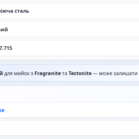
іюча сталь
вий
7.715
й
для мийок з
Fragranite
та
Tectonite
— може залишати бі
ke