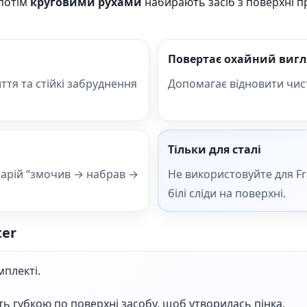
 потім
круговими рухами
набирають засіб з поверхні п
Повертає охайний вигл
тя та стійкі забруднення
Допомагає відновити чист
Тільки для сталі
енарій “змочив → набрав →
Не використовуйте для Fr
білі сліди на поверхні.
ter
мплекті.
ть губкою по поверхні засобу, щоб утворилась пінка.