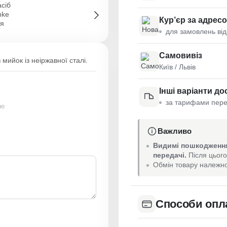
Кур’єр за адрес
для замовлень від
Самовивіз
мийок із неіржавної сталі.
Київ / Львів
Інші варіанти до
за тарифами пере
ою
Важливо
Видимі пошкодження
передачі.
Після цього
Обмін товару належно
Способи опл