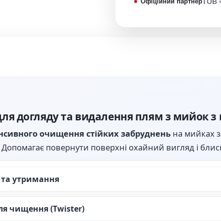
Офіційний партнер
ТОВ 
для догляду та видалення плям з мийок з
нсивного очищення стійких забруднень
на мийках з 
т. Допомагає повернути поверхні охайний вигляд і блис
 та утримання
ля чищення (Twister)