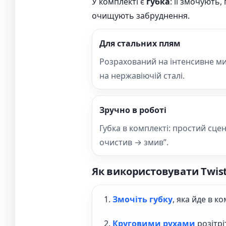
У комплекті є
губка
: її змочують,
очищують забруднення.
Для стальних плям
Розрахований на інтенсивне мит
на нержавіючій сталі.
Зручно в роботі
Губка в комплекті: простий сц
очистив → змив”.
Як використовувати Twis
Змочіть губку
, яка йде в ко
Круговими рухами
розітрі