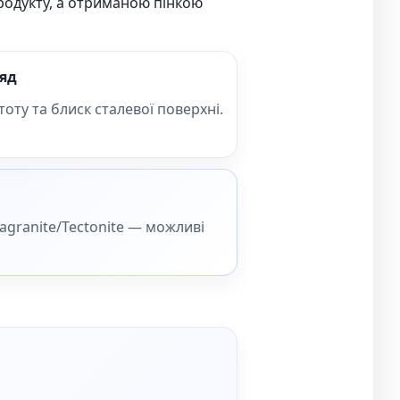
родукту, а отриманою пінкою
яд
оту та блиск сталевої поверхні.
agranite/Tectonite — можливі