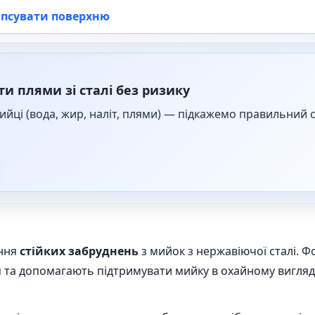
зіпсувати поверхню
и плями зі сталі без ризику
мийці (вода, жир, наліт, плями) — підкажемо правильний
ення
стійких забруднень
з мийок з нержавіючої сталі. Ф
та допомагають підтримувати мийку в охайному вигляді 