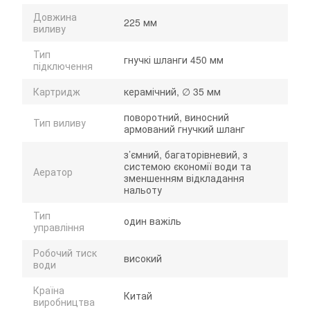
Довжина
225 мм
виливу
Тип
гнучкі шланги 450 мм
підключення
Картридж
керамічний, ∅ 35 мм
поворотний, виносний
Тип виливу
армований гнучкий шланг
з’ємний, багаторівневий, з
системою єкономії води та
Аератор
зменшенням відкладання
нальоту
Тип
один важіль
управління
Робочий тиск
високий
води
Країна
Китай
виробництва