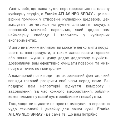
Уявіть собі, що ваша кухня перетворюється на власну
кулінарну студію, а
Franke ATLAS NEO SPRAY
- це ваш
вірний помічник у створенні кулінарних шедеврів. Цей
змішувач - це не лише інструмент для миття посуду, а
справжній магічний варильник, який додає вам
неймовірну свободу і творчість у кулінарних
експериментах.
З його витяжним виливом ви можете легко мити посуд,
овочі та інші продукти, а також заповнювати горщики
або ванни. Функція душу додає додаткову гнучкість,
дозволяючи вам ефективно очищати поверхні та мити
посуд з точністю і контролем.
А ламінарний потік води - це як розкішний фонтан, який
завжди готовий розкрити свої чари перед вами. Він
подарує вам неповторні відчуття комфорту і
задоволення під час кожного використання, роблячи
кожен момент у вашій кухні особливим і незабутнім.
Тож, якщо ви шукаєте не просто змішувач, а справжнє
чудо технологій і дизайну для вашої кухні,
Franke
ATLAS NEO SPRAY
- це саме те, що вам потрібно.