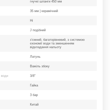
гнучкі шланги 450 мм
35 мм | керамічний
Ні
J подібний
з’ємний, багаторівневий, з системою
єкономії води та зменшенням
відкладання нальоту
Латунь
Важіль збоку
 води
3/8"
Гайка
3 бар
Китай