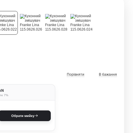
Порівняти
В бажання
BAN
ьте 7%
Обрати мийку