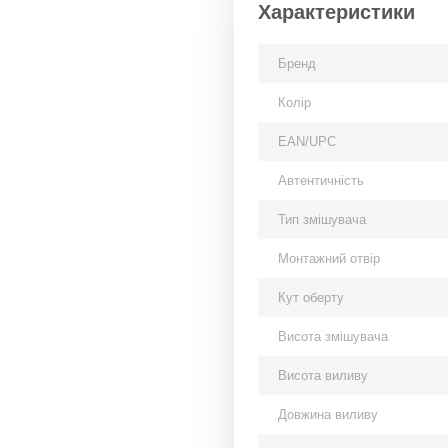
Характеристики
Бренд
Колір
EAN/UPC
Автентичність
Тип змішувача
Монтажний отвір
Кут оберту
Висота змішувача
Висота виливу
Довжина виливу