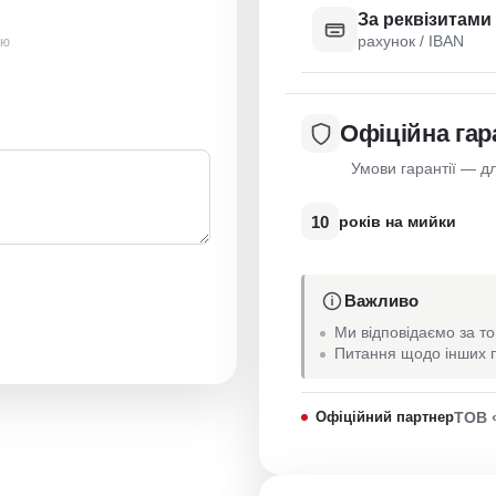
За реквізитами
рахунок / IBAN
ою
Офіційна гар
Умови гарантії — дл
10
років на мийки
Важливо
Ми відповідаємо за то
Питання щодо інших п
Офіційний партнер
ТОВ 