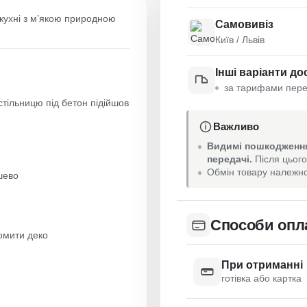
я кухні з м’якою природною
Самовивіз
Київ / Львів
Інші варіанти до
за тарифами пере
 стільницю під бетон підійшов
Важливо
Видимі пошкодження
передачі.
Після цього
Обмін товару належно
шево
Способи опл
омити деко
При отриманні
готівка або картка