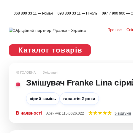
Перейти до основного контенту
068 800 33 11 — Роман
098 800 33 11 — Ніколь
097 7 900 900 — 
Про нас
Спі
Каталог товарів
🔴 ГОЛОВНА
Змішувачі
Змішувач Franke Lina сіри
сірий камінь
гарантія 2 роки
В наявності
Артикул: 115.0626.022
5 відгуків