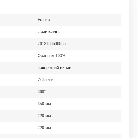
Franke
сірий камінь
7612986539585
Оригінал 100%
поворотний вилив
∅ 35 мм
360°
350 мм
220 мм
220 мм