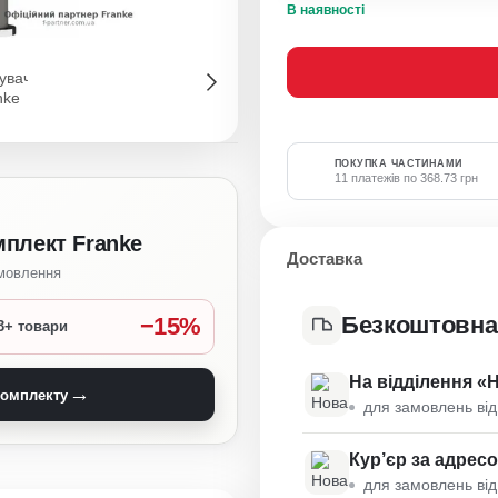
В наявності
ПОКУПКА ЧАСТИНАМИ
11 платежів по 368.73 грн
мплект Franke
Доставка
амовлення
Безкоштовна
−15%
3+ товари
На відділення «
→
комплекту
для замовлень від
Кур’єр за адрес
для замовлень від