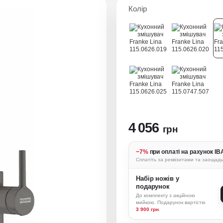
Колір
4 056
грн
−7%
при оплаті на рахунок I
Сплатіть за реквізитами та заощад
Набір ножів у
подарунок
До комплекту з акційною
мийкою.
Подарунок вартістю
3 900 грн
.