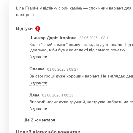
Lina Franke у відтінку сірий камінь — спокійний варіант дл
палітрою.
Відгуки
5
Шинкар Дарія Ігорівна
23.06.2026 в 08:11
Колір "сірий камінь" вживу виглядає дуже вдало. Під
ідеально, ніби був у комплекті від самого початку.
Відповісти
Оленка
01.06.2026 в 08:27
За свої гроші дуже хороший варіант. Не виглядає де
Відповісти
Ляна
01.06.2026 в 08:13
Високий носик дуже зручний, каструлю набрати чи п
Відповісти
Ще 2 коментаря
Новий відгук або коментар