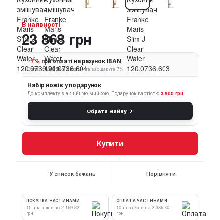
В наявності
23 868 грн
−7%
при оплаті на рахунок IBAN
Сплатіть за реквізитами та заощадьте 7%
Набір ножів у подарунок
До комплекту з акційною мийкою.
Подарунок вартістю
3 900 грн
.
Обрати мийку
Купити
У список бажань
Порівняти
ПОКУПКА ЧАСТИНАМИ
ОПЛАТА ЧАСТИНАМИ
11 платежів по 2 169.82
10 платежів по 2 386.80
грн
грн