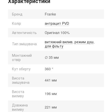
Характеристики
Бренд
Franke
Колір
антрацит PVD
Автентичність
Оригінал 100%
витяжний вилив
,
режим душ
,
Тип змішувача
для фільту
Монтажний
∅ 35 мм
отвір
Кут оберту
360 °
Висота
441 мм
змішувача
Висота
196 мм
виливу
Довжина
221 мм
виливу