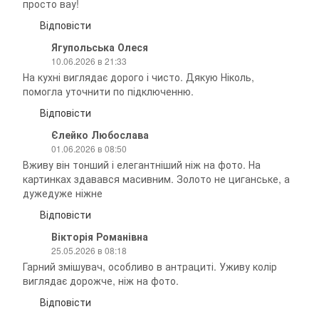
просто вау!
Відповісти
Ягупольська Олеся
10.06.2026 в 21:33
На кухні виглядає дорого і чисто. Дякую Ніколь,
помогла уточнити по підключенню.
Відповісти
Єлейко Любослава
01.06.2026 в 08:50
Вживу він тонший і елегантніший ніж на фото. На
картинках здавався масивним. Золото не циганське, а
дужедуже ніжне
Відповісти
Вікторія Романівна
25.05.2026 в 08:18
Гарний змішувач, особливо в антрациті. Уживу колір
виглядає дорожче, ніж на фото.
Відповісти