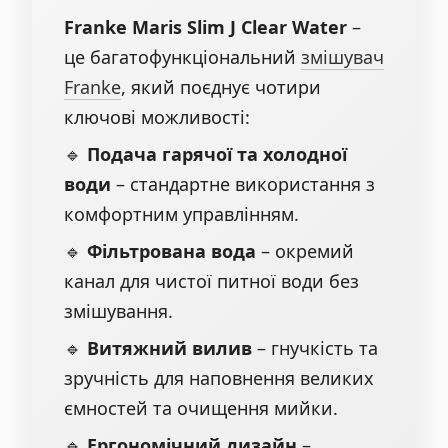
Franke Maris Slim J Clear Water
–
це багатофункціональний
змішувач
Franke
, який поєднує чотири
ключові можливості:
🔹
Подача гарячої та холодної
води
– стандартне використання з
комфортним управлінням.
🔹
Фільтрована вода
– окремий
канал для чистої питної води без
змішування.
🔹
Витяжний вилив
– гнучкість та
зручність для наповнення великих
ємностей та очищення мийки.
🔹
Ергономічний дизайн
–