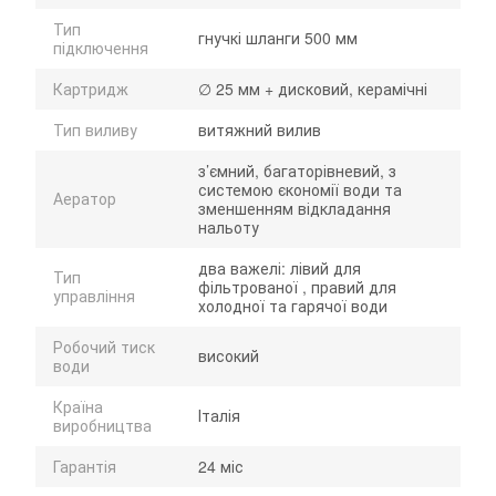
Тип
гнучкі шланги 500 мм
підключення
Картридж
∅ 25 мм + дисковий, керамічні
Тип виливу
витяжний вилив
з’ємний, багаторівневий, з
системою єкономії води та
Аератор
зменшенням відкладання
нальоту
два важелі: лівий для
Тип
фільтрованої , правий для
управління
холодної та гарячої води
Робочий тиск
високий
води
Країна
Італія
виробництва
Гарантія
24 міс