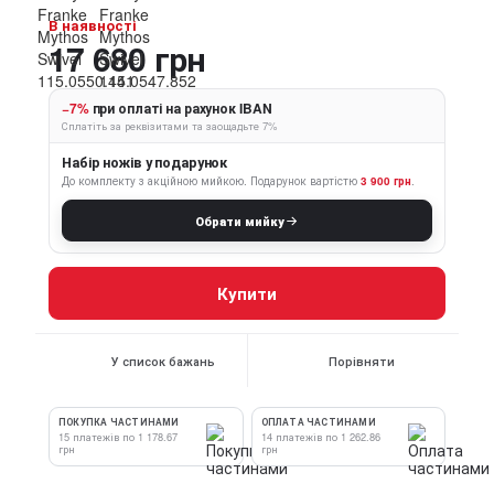
В наявності
17 680 грн
−7%
при оплаті на рахунок IBAN
Сплатіть за реквізитами та заощадьте 7%
Набір ножів у подарунок
До комплекту з акційною мийкою.
Подарунок вартістю
3 900 грн
.
Обрати мийку
Купити
У список бажань
Порівняти
ПОКУПКА ЧАСТИНАМИ
ОПЛАТА ЧАСТИНАМИ
15 платежів по 1 178.67
14 платежів по 1 262.86
грн
грн