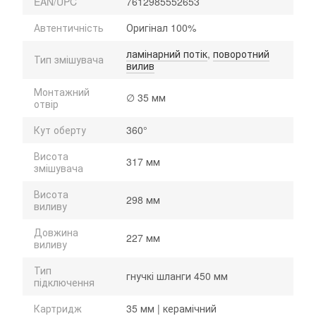
EAN/UPC
7612985552653
Автентичність
Оригінал 100%
ламінарний потік
,
поворотний
Тип змішувача
вилив
Монтажний
∅ 35 мм
отвір
Кут оберту
360°
Висота
317 мм
змішувача
Висота
298 мм
виливу
Довжина
227 мм
виливу
Тип
гнучкі шланги 450 мм
підключення
Картридж
35 мм | керамічний