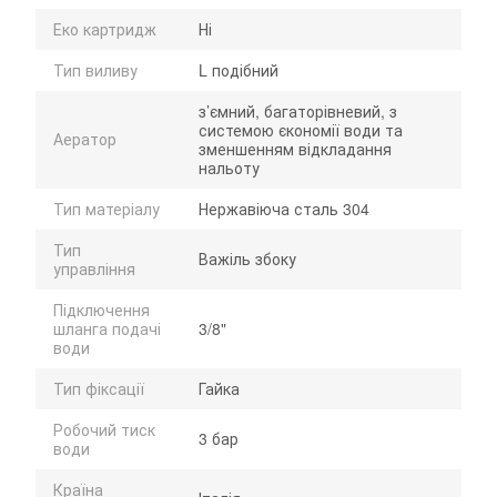
Еко картридж
Ні
Тип виливу
L подібний
з’ємний, багаторівневий, з
системою єкономії води та
Аератор
зменшенням відкладання
нальоту
Тип матеріалу
Нержавіюча сталь 304
Тип
Важіль збоку
управління
Підключення
шланга подачі
3/8"
води
Тип фіксації
Гайка
Робочий тиск
3 бар
води
Країна