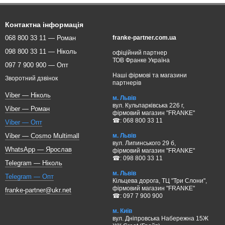
Контактна інформація
068 800 33 11 — Роман
franke-partner.com.ua
098 800 33 11 — Ніколь
офіційний партнер
ТОВ Франке Україна
097 7 900 900 — Опт
Наші фірмові та магазини
Зворотний дзвінок
партнерів
Viber — Ніколь
м. Львів
вул. Кульпарківська 226 г,
Viber — Роман
фірмовий магазин "FRANKE"
☎: 068 800 33 11
Viber — Опт
м. Львів
Viber — Cosmo Multimall
вул. Липинського 29 б,
WhatsApp — Ярослав
фірмовий магазин "FRANKE"
☎: 098 800 33 11
Telegram — Ніколь
м. Львів
Telegram — Опт
Кільцева дорога, ТЦ "Три Слони",
фірмовий магазин "FRANKE"
franke-partner@ukr.net
☎: 097 7 900 900
м. Київ
вул. Дніпровська Набережна 15Ж