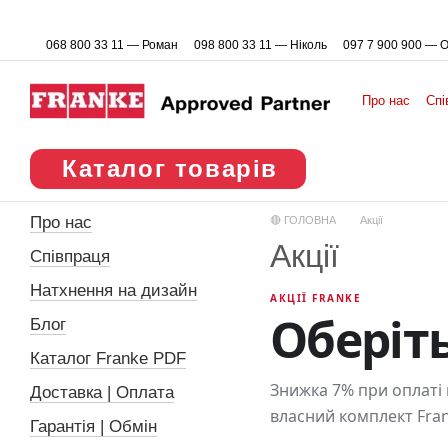
Перейти до основного контенту
068 800 33 11 — Роман
098 800 33 11 — Ніколь
097 7 900 900 — 
Про нас
Спі
Каталог товарів
Про нас
🔴 ГОЛОВНА
Акції
Акції
Співпраця
Натхнення на дизайн
АКЦІЇ FRANKE
Оберіт
Блог
Каталог Franke PDF
Знижка 7% при оплаті 
Доставка | Оплата
власний комплект Fran
Гарантія | Обмін