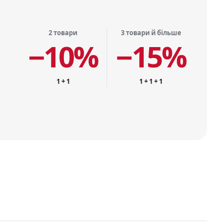
2 товари
3 товари й більше
−10%
−15%
1 + 1
1 + 1 + 1