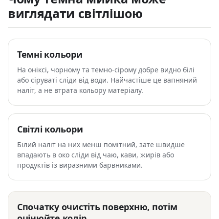
виглядати світлішою
Темні кольори
На оніксі, чорному та темно-сірому добре видно білі
або сіруваті сліди від води. Найчастіше це вапняний
наліт, а не втрата кольору матеріалу.
Світлі кольори
Білий наліт на них менш помітний, зате швидше
впадають в око сліди від чаю, кави, жирів або
продуктів із виразними барвниками.
Спочатку очистіть поверхню, потім
оцінюйте колір