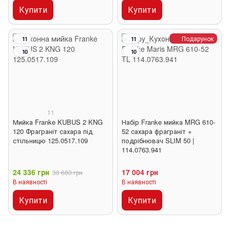
Купити
Купити
Подарунок
11
11
10
10
11
Мийка Franke KUBUS 2 KNG
Набір Franke мийка MRG 610-
120 Фраграніт сахара під
52 сахара фраграніт +
стільницю 125.0517.109
подрібнювач SLIM 50 |
114.0763.941
24 336 грн
17 004 грн
30 680 грн
В наявності
В наявності
Купити
Купити