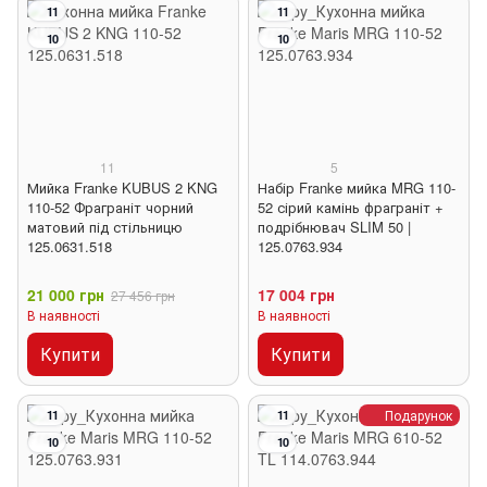
11
11
10
10
11
5
Мийка Franke KUBUS 2 KNG
Набір Franke мийка MRG 110-
110-52 Фраграніт чорний
52 сірий камінь фраграніт +
матовий під стільницю
подрібнювач SLIM 50 |
125.0631.518
125.0763.934
21 000 грн
17 004 грн
27 456 грн
В наявності
В наявності
Купити
Купити
Подарунок
11
11
10
10