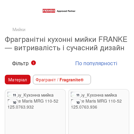
Мийки
Фрагранітні кухонні мийки FRANKE
— витривалість і сучасний дизайн
Фільтр
По популярності
1
Матеріал
Фраграніт /
Fragranite®
11
11
10
10