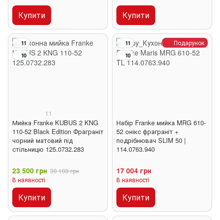
Купити
Купити
Подарунок
11
11
10
10
11
Мийка Franke KUBUS 2 KNG
Набір Franke мийка MRG 610-
110-52 Black Edition Фраграніт
52 онікс фраграніт +
чорний матовий під
подрібнювач SLIM 50 |
стільницю 125.0732.283
114.0763.940
23 500 грн
17 004 грн
30 108 грн
В наявності
В наявності
Купити
Купити