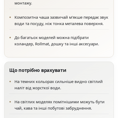
монтажу.
Композитна чаша зазвичай м’якше передає звук
води та посуду, ніж тонка металева поверхня.
До багатьох моделей можна підібрати
коландер, Rollmat, дошку та інші аксесуари.
Що потрібно врахувати
На темних кольорах сильніше видно світлий
наліт від жорсткої води.
На світлих моделях помітнішими можуть бути
чай, кава та інші побутові забруднення.