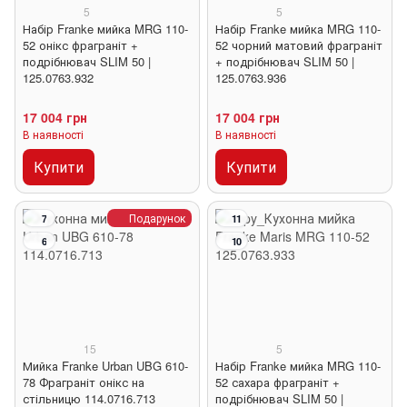
5
5
Набір Franke мийка MRG 110-
Набір Franke мийка MRG 110-
52 онікс фраграніт +
52 чорний матовий фраграніт
подрібнювач SLIM 50 |
+ подрібнювач SLIM 50 |
125.0763.932
125.0763.936
17 004 грн
17 004 грн
В наявності
В наявності
Купити
Купити
Подарунок
7
11
6
10
15
5
Мийка Franke Urban UBG 610-
Набір Franke мийка MRG 110-
78 Фраграніт онікс на
52 сахара фраграніт +
стільницю 114.0716.713
подрібнювач SLIM 50 |