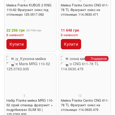
3
12
Мийка Franke KUBUS 2 KNG
Мийка Franke Centro CNG 611-
110-62 Фраграніт онікс під
78 TL Фраграніт онікс на
стільницю 125.0517.092
стільницю 114.0630.471
22 256 грн
11 648 грн
28 756 грн
В наявності
В наявності
Купити
Купити
Подарунок
11
11
10
10
5
12
Набір Franke мийка MRG 110-
Мийка Franke Centro CNG 611-
52 сірий сланець фраграніт +
78 TL Фраграніт онікс на
подрібнювач SLIM 50 |
стільницю 114.0630.479
125.0763.935