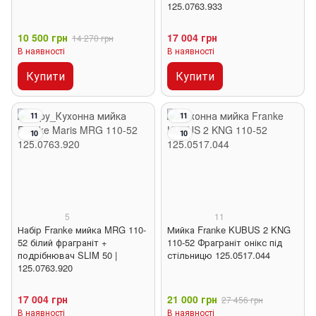
125.0763.933
10 500 грн
17 004 грн
14 270 грн
В наявності
В наявності
Купити
Купити
11
11
10
10
5
11
Набір Franke мийка MRG 110-
Мийка Franke KUBUS 2 KNG
52 білий фраграніт +
110-52 Фраграніт онікс під
подрібнювач SLIM 50 |
стільницю 125.0517.044
125.0763.920
17 004 грн
21 000 грн
27 456 грн
В наявності
В наявності