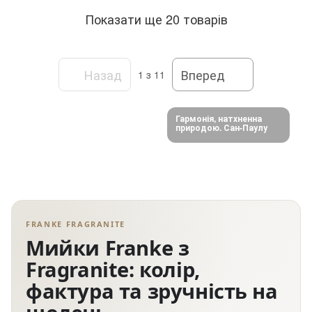
Показати ще 20 товарів
Назад
Вперед
1
з 11
Гармонія, натхненна
природою. Сан-Паулу
FRANKE FRAGRANITE
Мийки Franke з
Fragranite: колір,
фактура та зручність на