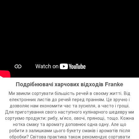
Подрібнювачі харчових відходів Franke
Ми звикли сортувати більшість речей в своєму житті. Від
електронних листів до речей перед пранням. Це зручно і
дозволяє нам економити час та зусилля, а часто і гроші.
Для приготування свого наступного кулінарного шедевру ми
сортуємо продукти: рибу, м’ясо, овочі, прянощі, тощо. Кожна
нотка смаку та аромату доповнює одна одну. Але що
робити з залишками цього букету смаків і ароматів після
обробки? Світова практика також рекомендує сортувати