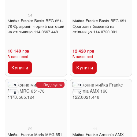
54
Мийка Franke Basis BFG 651-
Мийка Franke Basis BFG 651
78 Фраграніт чорний матовий
Фраграніт бежевий на
на стільницю 114.0667.448
стільницю 114.0720.001
10 140 грн
12 428 грн
В наявності
В наявності
Купити
Купити
Подарунок
9
11
8
10
29
11
Мийка Franke Maris MRG 651-
Мийка Franke Armonia AMX