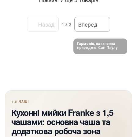
Назад
Вперед
1
з 2
Гармонія, натхненна
природою. Сан-Паулу
1,5 ЧАШІ
Кухонні мийки Franke з 1,5
чашами: основна чаша та
додаткова робоча зона