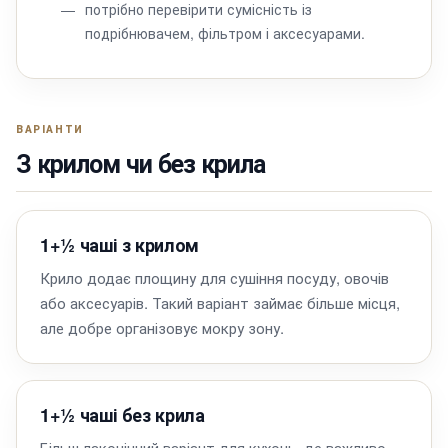
потрібно перевірити сумісність із
подрібнювачем, фільтром і аксесуарами.
ВАРІАНТИ
З крилом чи без крила
1+½ чаші з крилом
Крило додає площину для сушіння посуду, овочів
або аксесуарів. Такий варіант займає більше місця,
але добре організовує мокру зону.
1+½ чаші без крила
Більш лаконічний варіант для кухонь, де важливо