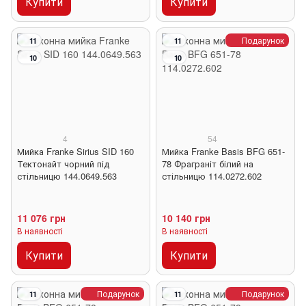
Купити
Купити
Подарунок
11
11
10
10
4
54
Мийка Franke Sirius SID 160
Мийка Franke Basis BFG 651-
Тектонайт чорний під
78 Фраграніт білий на
стільницю 144.0649.563
стільницю 114.0272.602
11 076 грн
10 140 грн
В наявності
В наявності
Купити
Купити
Подарунок
Подарунок
11
11