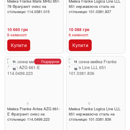
Мийка Franke Maris MRG 651-
Мийка Franke Logica Line LLL
78 Фраграніт онікс на
651 нержавіюча сталь на
стільницю 114.0381.015
стільницю 101.0381.837
10 660 грн
10 088 грн
В наявності
В наявності
Купити
Купити
Подарунок
11
11
10
10
4
9
Мийка Franke Antea AZG 661-
Мийка Franke Logica Line LLL
E Фраграніт онікс на
651 нержавіюча сталь на
стільницю 114.0499.223
стільницю 101.0381.836