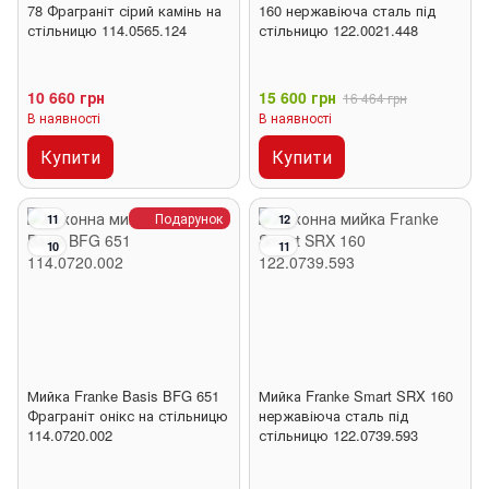
78 Фраграніт сірий камінь на
160 нержавіюча сталь під
стільницю 114.0565.124
стільницю 122.0021.448
10 660 грн
15 600 грн
16 464 грн
В наявності
В наявності
Купити
Купити
Подарунок
11
12
10
11
Мийка Franke Basis BFG 651
Мийка Franke Smart SRX 160
Фраграніт онікс на стільницю
нержавіюча сталь під
114.0720.002
стільницю 122.0739.593