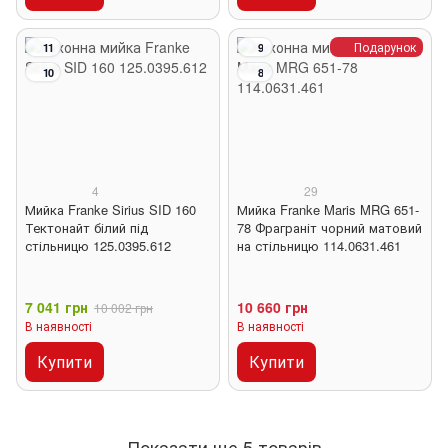
Подарунок
11
9
10
8
4
29
Мийка Franke Sirius SID 160
Мийка Franke Maris MRG 651-
Тектонайт білий під
78 Фраграніт чорний матовий
стільницю 125.0395.612
на стільницю 114.0631.461
7 041 грн
10 660 грн
10 002 грн
В наявності
В наявності
Купити
Купити
Показати ще 5 товарів