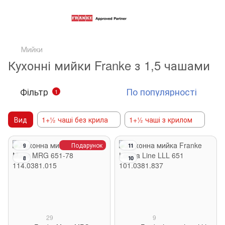
Мийки
Кухонні мийки Franke з 1,5 чашами
Фільтр
По популярності
1
Вид
1+½ чаші без крила
1+½ чаші з крилом
Подарунок
9
11
8
10
29
9