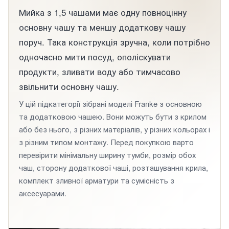
Мийка з 1,5 чашами має одну повноцінну
основну чашу та меншу додаткову чашу
поруч. Така конструкція зручна, коли потрібно
одночасно мити посуд, ополіскувати
продукти, зливати воду або тимчасово
звільнити основну чашу.
У цій підкатегорії зібрані моделі Franke з основною
та додатковою чашею. Вони можуть бути з крилом
або без нього, з різних матеріалів, у різних кольорах і
з різним типом монтажу. Перед покупкою варто
перевірити мінімальну ширину тумби, розмір обох
чаш, сторону додаткової чаші, розташування крила,
комплект зливної арматури та сумісність з
аксесуарами.